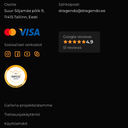
Osoite
Sähköposti
Suur-Sõjamäe põik 9,
stragendo@stragendo.ee
11415 Tallinn, Eesti
Google reviews
4.9
Sosiaaliset verkostot
51 reviews
Galleria projekteistamme
Tietosuojakäytäntö
Käyttöehdot