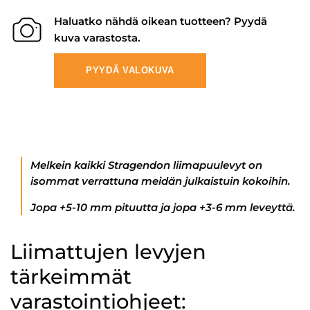
Haluatko nähdä oikean tuotteen? Pyydä
kuva varastosta.
PYYDÄ VALOKUVA
Melkein kaikki Stragendon liimapuulevyt on
isommat verrattuna meidän julkaistuin kokoihin.
Jopa +5-10 mm pituutta ja jopa +3-6 mm leveyttä.
Liimattujen levyjen
tärkeimmät
varastointiohjeet: