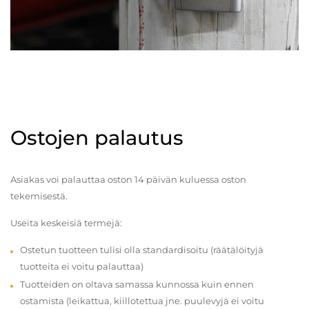
Ostojen palautus
Asiakas voi palauttaa oston 14 päivän kuluessa oston
tekemisestä.
Useita keskeisiä termejä:
Ostetun tuotteen tulisi olla standardisoitu (räätälöityjä
tuotteita ei voitu palauttaa)
Tuotteiden on oltava samassa kunnossa kuin ennen
ostamista (leikattua, kiillotettua jne. puulevyjä ei voitu