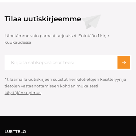
Tilaa uutiskirjeemme
Lähetämme vain parhaat tarjoukset. Enintään 1 kirje
kuukaudessa
* tilaamalla uutiskirjeen suostut henkilötietojen käsittelyyn ja
tietojen vastaanottamiseen kohdan mukaisesti
käyttäjän sopimus
LUETTELO