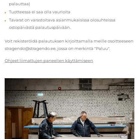
palauttaa)
Tuotteessa ei saa olla vaurioita
Tavarat on varastoitava asianmukaisissa olosuhteissa
ostopäivästä palautuspäivään.
Voit rekisteröidä palautuksen kirjoittamalla meille osoitteeseen
stragendo@stragendo.ee, jossa on merkintä "Paluu".
Ohjeet liimattujen paneelien käyttämiseen