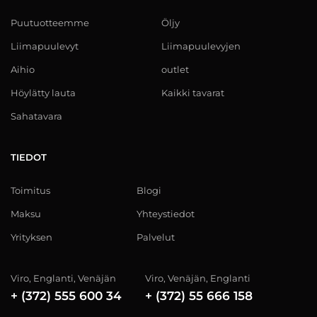
Puutuotteemme
Öljy
Liimapuulevyt
Liimapuulevyjen
Aihio
outlet
Höylätty lauta
Kaikki tavarat
Sahatavara
TIEDOT
Toimitus
Blogi
Maksu
Yhteystiedot
Yrityksen
Palvelut
Viro, Englanti, Venäjän
Viro, Venäjän, Englanti
+ (372) 555 600 34
+ (372) 55 666 158