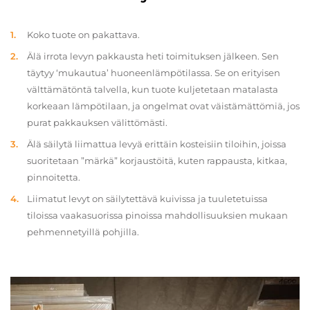
Koko tuote on pakattava.
Älä irrota levyn pakkausta heti toimituksen jälkeen. Sen
täytyy ‘mukautua’ huoneenlämpötilassa. Se on erityisen
välttämätöntä talvella, kun tuote kuljetetaan matalasta
korkeaan lämpötilaan, ja ongelmat ovat väistämättömiä, jos
purat pakkauksen välittömästi.
Älä säilytä liimattua levyä erittäin kosteisiin tiloihin, joissa
suoritetaan ”märkä” korjaustöitä, kuten rappausta, kitkaa,
pinnoitetta.
Liimatut levyt on säilytettävä kuivissa ja tuuletetuissa
tiloissa vaakasuorissa pinoissa mahdollisuuksien mukaan
pehmennetyillä pohjilla.