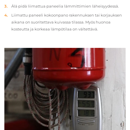
Älä pidä liimattua paneelia lämmittimien läheisyydessä.
Liimattu paneeli kokoonpano rakennuksen tai korjauksen
aikana on suoritettava kuivassa tilassa. Myös huonoa
kosteutta ja korkeaa lämpötilaa on vältettävä.