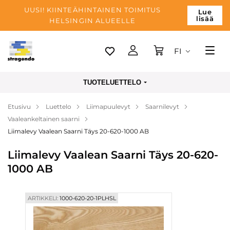
UUSI! KIINTEÄHINTAINEN TOIMITUS
Lue
lisää
HELSINGIN ALUEELLE
FI
Tallinn
TUOTELUETTELO
Toimitus
Etusivu
Luettelo
Liimapuulevyt
Saarnilevyt
Maksu
Vaaleankeltainen saarni
Yrityksen
Liimalevy Vaalean Saarni Täys 20-620-1000 AB
Blogi
Liimalevy Vaalean Saarni Täys 20-620-
1000 AB
Yhteystiedot
ARTIKKELI:
1000-620-20-1PLHSL