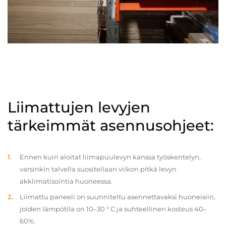
Liimattujen levyjen
tärkeimmät asennusohjeet:
Ennen kuin aloitat liimapuulevyn kanssa työskentelyn,
varsinkin talvella suositellaan viikon pitkä levyn
akklimatisointia huoneessa.
Liimattu paneeli on suunniteltu asennettavaksi huoneisiin,
joiden lämpötila on 10–30 ° C ja suhteellinen kosteus 40–
60%.