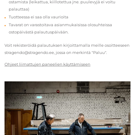
ostamista (leikattua, kiillotettua jne. puulevyjä ei voitu
palauttaa)
Tuotteessa ei saa olla vaurioita
Tavarat on varastoitava asianmukaisissa olosuhteissa
ostopäivästä palautuspäivään.
Voit rekisteröidä palautuksen kirjoittamalla meille osoitteeseen
stragendo@stragendo.ee, jossa on merkintä "Paluu".
Ohjeet liimattujen paneelien käyttämiseen