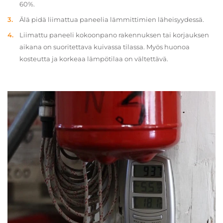
60%.
Älä pidä liimattua paneelia lämmittimien läheisyydessä.
Liimattu paneeli kokoonpano rakennuksen tai korjauksen
aikana on suoritettava kuivassa tilassa. Myös huonoa
kosteutta ja korkeaa lämpötilaa on vältettävä.