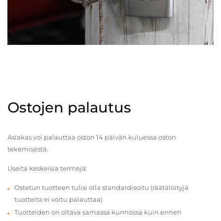
Ostojen palautus
Asiakas voi palauttaa oston 14 päivän kuluessa oston
tekemisestä.
Useita keskeisiä termejä:
Ostetun tuotteen tulisi olla standardisoitu (räätälöityjä
tuotteita ei voitu palauttaa)
Tuotteiden on oltava samassa kunnossa kuin ennen