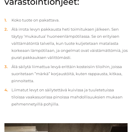
varastointiohjeet:
Koko tuote on pakattava.
Älä irrota levyn pakkausta heti toimituksen jälkeen. Sen
täytyy ‘mukautua’ huoneenlämpötilassa. Se on erityisen
välttämätöntä talvella, kun tuote kuljetetaan matalasta
korkeaan lämpötilaan, ja ongelmat ovat väistämättömiä, jos
purat pakkauksen välittömästi.
Älä säilytä liimattua levyä erittäin kosteisiin tiloihin, joissa
suoritetaan ”märkä” korjaustöitä, kuten rappausta, kitkaa,
pinnoitetta.
Liimatut levyt on säilytettävä kuivissa ja tuuletetuissa
tiloissa vaakasuorissa pinoissa mahdollisuuksien mukaan
pehmennetyillä pohjilla.