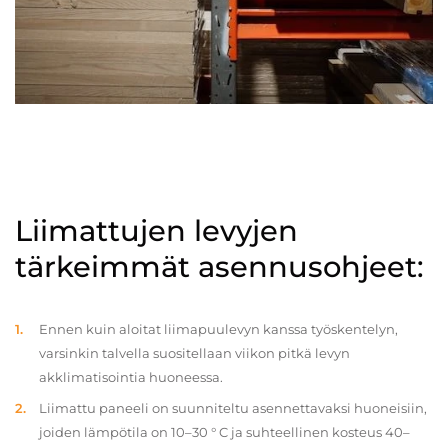
Liimattujen levyjen
tärkeimmät asennusohjeet:
Ennen kuin aloitat liimapuulevyn kanssa työskentelyn,
varsinkin talvella suositellaan viikon pitkä levyn
akklimatisointia huoneessa.
Liimattu paneeli on suunniteltu asennettavaksi huoneisiin,
joiden lämpötila on 10–30 ° C ja suhteellinen kosteus 40–