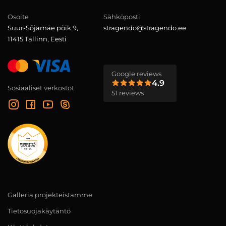
Osoite
Sähköposti
Suur-Sõjamäe põik 9,
stragendo@stragendo.ee
11415 Tallinn, Eesti
Google reviews
4.9
Sosiaaliset verkostot
51 reviews
Galleria projekteistamme
Tietosuojakäytäntö