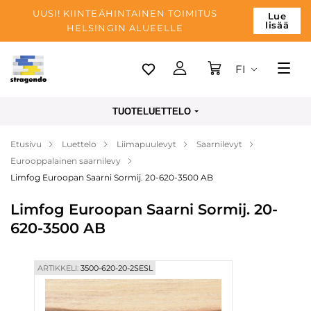
UUSI! KIINTEÄHINTAINEN TOIMITUS
Lue
lisää
HELSINGIN ALUEELLE
FI
Tallinn
TUOTELUETTELO
Toimitus
Etusivu
Luettelo
Liimapuulevyt
Saarnilevyt
Maksu
Eurooppalainen saarnilevy
Yrityksen
Limfog Euroopan Saarni Sormij. 20-620-3500 AB
Blogi
Limfog Euroopan Saarni Sormij. 20-
620-3500 AB
Yhteystiedot
ARTIKKELI:
3500-620-20-2SESL