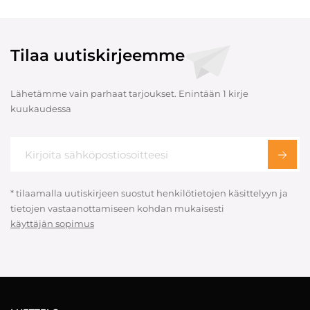
Tilaa uutiskirjeemme
Lähetämme vain parhaat tarjoukset. Enintään 1 kirje
kuukaudessa
* tilaamalla uutiskirjeen suostut henkilötietojen käsittelyyn ja
tietojen vastaanottamiseen kohdan mukaisesti
käyttäjän sopimus