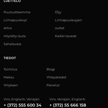
LUETTELO
Puutuotteemme
Öljy
Liimapuulevyt
Liimapuulevyjen
Aihio
outlet
Höylätty lauta
Kaikki tavarat
Sahatavara
TIEDOT
Toimitus
Blogi
Maksu
Yhteystiedot
Yrityksen
Palvelut
Viro, Englanti, Venäjän
Viro, Venäjän, Englanti
+ (372) 555 600 34
+ (372) 55 666 158