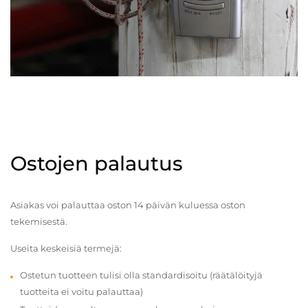
Ostojen palautus
Asiakas voi palauttaa oston 14 päivän kuluessa oston
tekemisestä.
Useita keskeisiä termejä:
Ostetun tuotteen tulisi olla standardisoitu (räätälöityjä
tuotteita ei voitu palauttaa)