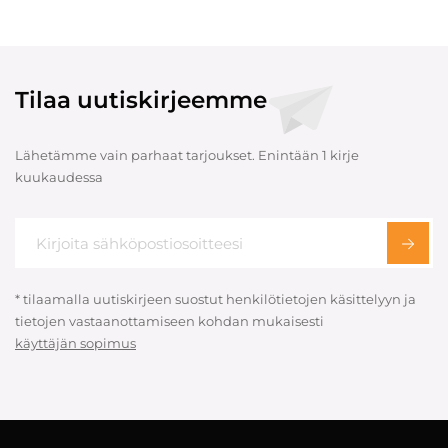
Tilaa uutiskirjeemme
Lähetämme vain parhaat tarjoukset. Enintään 1 kirje
kuukaudessa
* tilaamalla uutiskirjeen suostut henkilötietojen käsittelyyn ja
tietojen vastaanottamiseen kohdan mukaisesti
käyttäjän sopimus