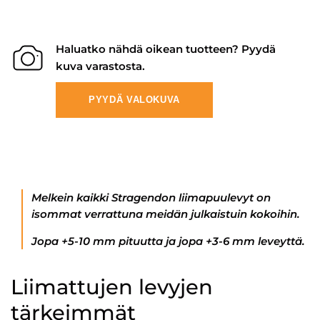
Haluatko nähdä oikean tuotteen? Pyydä
kuva varastosta.
PYYDÄ VALOKUVA
Melkein kaikki Stragendon liimapuulevyt on
isommat verrattuna meidän julkaistuin kokoihin.
Jopa +5-10 mm pituutta ja jopa +3-6 mm leveyttä.
Liimattujen levyjen
tärkeimmät