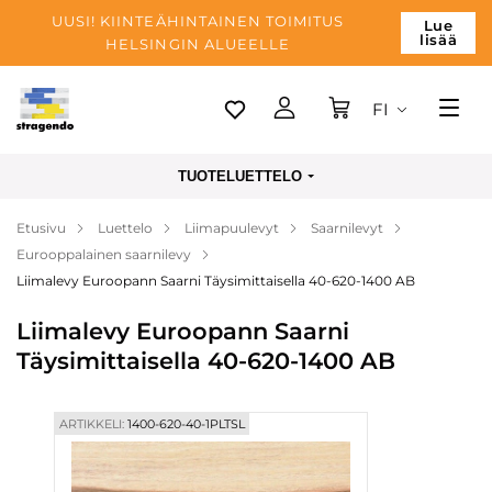
UUSI! KIINTEÄHINTAINEN TOIMITUS
Lue
lisää
HELSINGIN ALUEELLE
FI
Tallinn
TUOTELUETTELO
Toimitus
Etusivu
Luettelo
Liimapuulevyt
Saarnilevyt
Maksu
Eurooppalainen saarnilevy
Yrityksen
Liimalevy Euroopann Saarni Täysimittaisella 40-620-1400 AB
Blogi
Liimalevy Euroopann Saarni
Täysimittaisella 40-620-1400 AB
Yhteystiedot
ARTIKKELI:
1400-620-40-1PLTSL