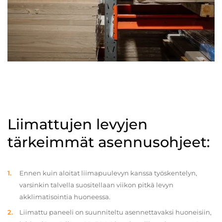
Liimattujen levyjen
tärkeimmät asennusohjeet:
Ennen kuin aloitat liimapuulevyn kanssa työskentelyn,
varsinkin talvella suositellaan viikon pitkä levyn
akklimatisointia huoneessa.
Liimattu paneeli on suunniteltu asennettavaksi huoneisiin,