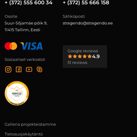
+ (372) 555 600 34
+ (372) 55 666 158
Osoite
Sähköposti
Suur-Sõjamäe põik 9,
stragendo@stragendo.ee
11415 Tallinn, Eesti
Google reviews
4.9
Sosiaaliset verkostot
51 reviews
Galleria projekteistamme
Tietosuojakäytäntö