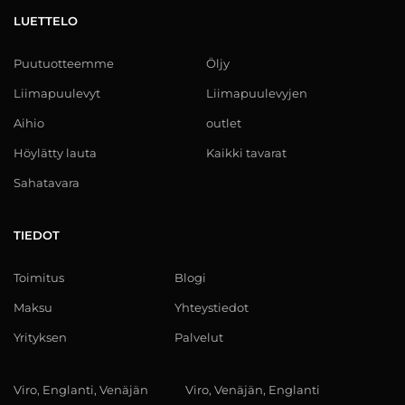
LUETTELO
Puutuotteemme
Öljy
Liimapuulevyt
Liimapuulevyjen
Aihio
outlet
Höylätty lauta
Kaikki tavarat
Sahatavara
TIEDOT
Toimitus
Blogi
Maksu
Yhteystiedot
Yrityksen
Palvelut
Viro, Englanti, Venäjän
Viro, Venäjän, Englanti