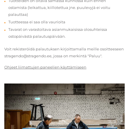
Tuotteiden on oltava samassa kunnossa kuin ennen
ostamista (leikattua, kiillotettua jne. puulevyjä ei voitu
palauttaa)
Tuotteessa ei saa olla vaurioita
Tavarat on varastoitava asianmukaisissa olosuhteissa
ostopäivästä palautuspäivään.
Voit rekisteröidä palautuksen kirjoittamalla meille osoitteeseen
stragendo@stragendo.ee, jossa on merkintä "Paluu".
Ohjeet liimattujen paneelien käyttämiseen