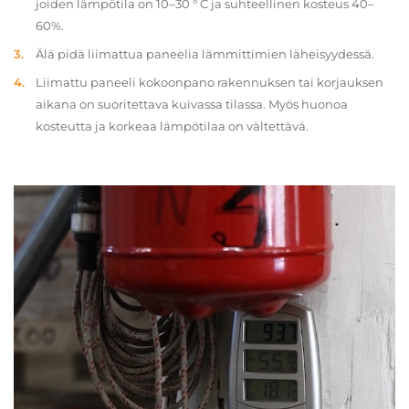
joiden lämpötila on 10–30 ° C ja suhteellinen kosteus 40–
60%.
Älä pidä liimattua paneelia lämmittimien läheisyydessä.
Liimattu paneeli kokoonpano rakennuksen tai korjauksen
aikana on suoritettava kuivassa tilassa. Myös huonoa
kosteutta ja korkeaa lämpötilaa on vältettävä.