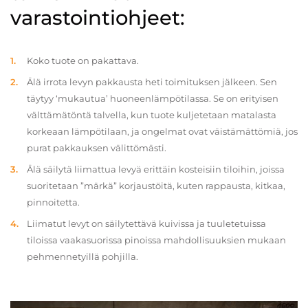
varastointiohjeet:
Koko tuote on pakattava.
Älä irrota levyn pakkausta heti toimituksen jälkeen. Sen
täytyy ‘mukautua’ huoneenlämpötilassa. Se on erityisen
välttämätöntä talvella, kun tuote kuljetetaan matalasta
korkeaan lämpötilaan, ja ongelmat ovat väistämättömiä, jos
purat pakkauksen välittömästi.
Älä säilytä liimattua levyä erittäin kosteisiin tiloihin, joissa
suoritetaan ”märkä” korjaustöitä, kuten rappausta, kitkaa,
pinnoitetta.
Liimatut levyt on säilytettävä kuivissa ja tuuletetuissa
tiloissa vaakasuorissa pinoissa mahdollisuuksien mukaan
pehmennetyillä pohjilla.