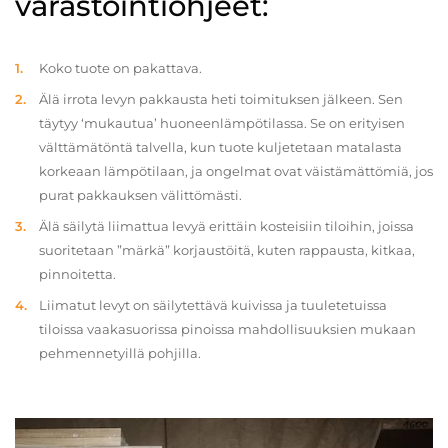
varastointiohjeet:
Koko tuote on pakattava.
Älä irrota levyn pakkausta heti toimituksen jälkeen. Sen
täytyy ‘mukautua’ huoneenlämpötilassa. Se on erityisen
välttämätöntä talvella, kun tuote kuljetetaan matalasta
korkeaan lämpötilaan, ja ongelmat ovat väistämättömiä, jos
purat pakkauksen välittömästi.
Älä säilytä liimattua levyä erittäin kosteisiin tiloihin, joissa
suoritetaan ”märkä” korjaustöitä, kuten rappausta, kitkaa,
pinnoitetta.
Liimatut levyt on säilytettävä kuivissa ja tuuletetuissa
tiloissa vaakasuorissa pinoissa mahdollisuuksien mukaan
pehmennetyillä pohjilla.