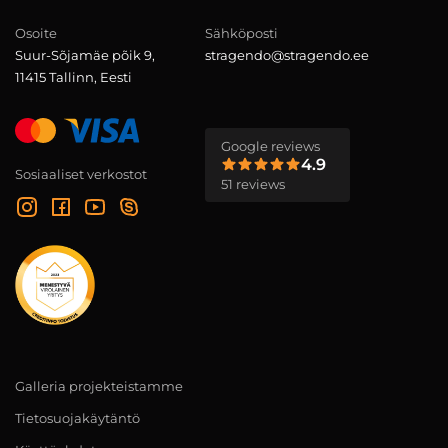
Osoite
Sähköposti
Suur-Sõjamäe põik 9,
stragendo@stragendo.ee
11415 Tallinn, Eesti
Google reviews
4.9
Sosiaaliset verkostot
51 reviews
Galleria projekteistamme
Tietosuojakäytäntö