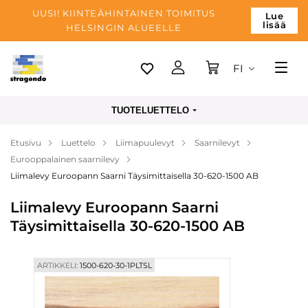
UUSI! KIINTEÄHINTAINEN TOIMITUS
Lue
lisää
HELSINGIN ALUEELLE
FI
Tallinn
TUOTELUETTELO
Toimitus
Etusivu
Luettelo
Liimapuulevyt
Saarnilevyt
Maksu
Eurooppalainen saarnilevy
Yrityksen
Liimalevy Euroopann Saarni Täysimittaisella 30-620-1500 AB
Blogi
Liimalevy Euroopann Saarni
Täysimittaisella 30-620-1500 AB
Yhteystiedot
ARTIKKELI:
1500-620-30-1PLTSL