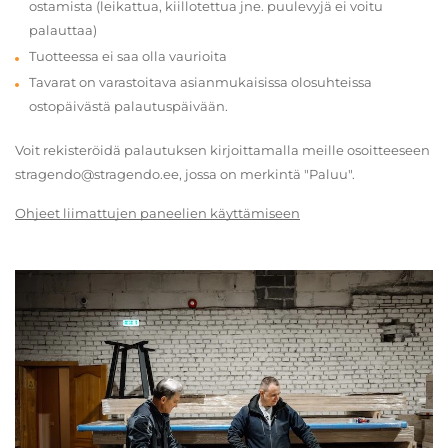
ostamista (leikattua, kiillotettua jne. puulevyjä ei voitu
palauttaa)
Tuotteessa ei saa olla vaurioita
Tavarat on varastoitava asianmukaisissa olosuhteissa
ostopäivästä palautuspäivään.
Voit rekisteröidä palautuksen kirjoittamalla meille osoitteeseen
stragendo@stragendo.ee, jossa on merkintä "Paluu".
Ohjeet liimattujen paneelien käyttämiseen