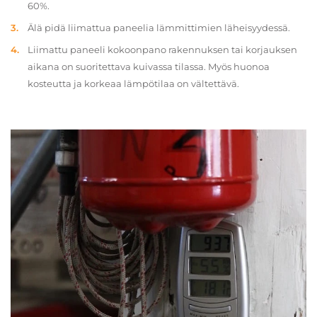
60%.
Älä pidä liimattua paneelia lämmittimien läheisyydessä.
Liimattu paneeli kokoonpano rakennuksen tai korjauksen
aikana on suoritettava kuivassa tilassa. Myös huonoa
kosteutta ja korkeaa lämpötilaa on vältettävä.