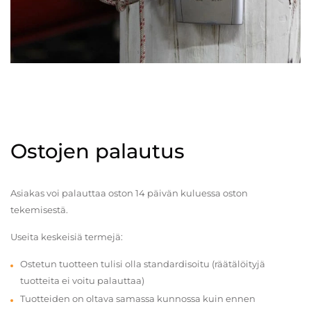
Ostojen palautus
Asiakas voi palauttaa oston 14 päivän kuluessa oston
tekemisestä.
Useita keskeisiä termejä:
Ostetun tuotteen tulisi olla standardisoitu (räätälöityjä
tuotteita ei voitu palauttaa)
Tuotteiden on oltava samassa kunnossa kuin ennen