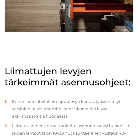
Liimattujen levyjen
tärkeimmät asennusohjeet:
Ennen kuin aloitat liimapuulevyn kanssa työskentelyn,
varsinkin talvella suositellaan viikon pitkä levyn
akklimatisointia huoneessa.
Liimattu paneeli on suunniteltu asennettavaksi huoneisiin,
joiden lämpötila on 10–30 ° C ja suhteellinen kosteus 40–