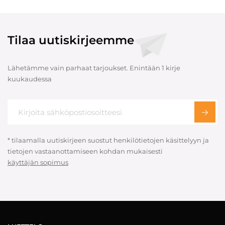
Tilaa uutiskirjeemme
Lähetämme vain parhaat tarjoukset. Enintään 1 kirje
kuukaudessa
* tilaamalla uutiskirjeen suostut henkilötietojen käsittelyyn ja
tietojen vastaanottamiseen kohdan mukaisesti
käyttäjän sopimus