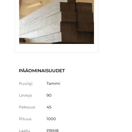
PÄÄOMINAISUUDET
Puulaji
Tammi
Leveys
90
Paksuus
45
Pituus
1000
Laatu
PRIME