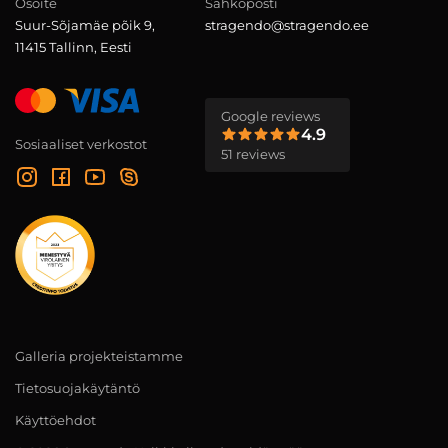
Osoite
Sähköposti
Suur-Sõjamäe põik 9,
stragendo@stragendo.ee
11415 Tallinn, Eesti
Google reviews
4.9
Sosiaaliset verkostot
51 reviews
Galleria projekteistamme
Tietosuojakäytäntö
Käyttöehdot