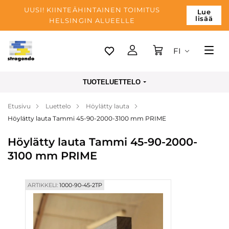
UUSI! KIINTEÄHINTAINEN TOIMITUS
Lue
lisää
HELSINGIN ALUEELLE
FI
Tallinn
TUOTELUETTELO
Toimitus
Etusivu
Luettelo
Höylätty lauta
Maksu
Höylätty lauta Tammi 45-90-2000-3100 mm PRIME
Yrityksen
Höylätty lauta Tammi 45-90-2000-
Blogi
3100 mm PRIME
Yhteystiedot
ARTIKKELI:
1000-90-45-2TP