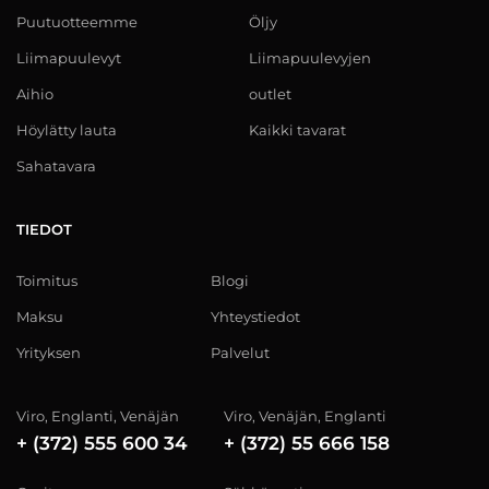
Puutuotteemme
Öljy
Liimapuulevyt
Liimapuulevyjen
Aihio
outlet
Höylätty lauta
Kaikki tavarat
Sahatavara
TIEDOT
Toimitus
Blogi
Maksu
Yhteystiedot
Yrityksen
Palvelut
Viro, Englanti, Venäjän
Viro, Venäjän, Englanti
+ (372) 555 600 34
+ (372) 55 666 158