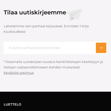
Tilaa uutiskirjeemme
Lähetämme vain parhaat tarjoukset. Enintään 1 kirje
kuukaudessa
* tilaamalla uutiskirjeen suostut henkilötietojen käsittelyyn ja
tietojen vastaanottamiseen kohdan mukaisesti
käyttäjän sopimus
LUETTELO