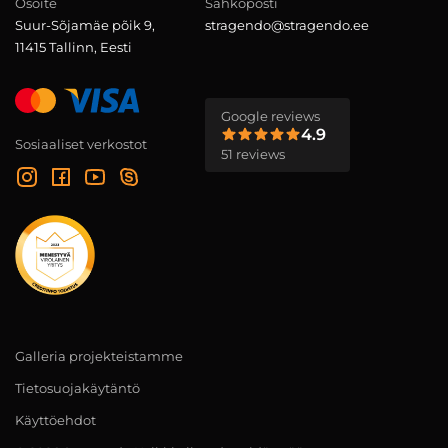
Osoite
Sähköposti
Suur-Sõjamäe põik 9,
stragendo@stragendo.ee
11415 Tallinn, Eesti
Google reviews
4.9
Sosiaaliset verkostot
51 reviews
Galleria projekteistamme
Tietosuojakäytäntö
Käyttöehdot