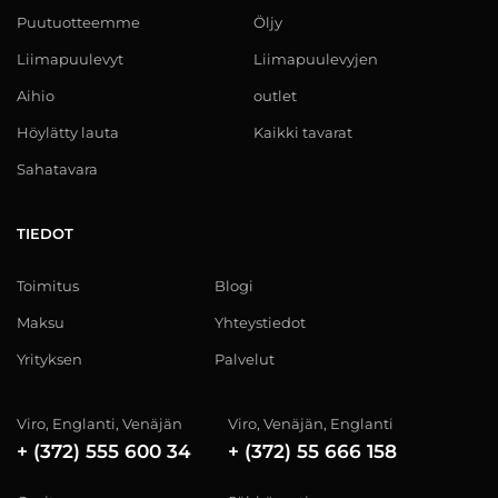
Puutuotteemme
Öljy
Liimapuulevyt
Liimapuulevyjen
Aihio
outlet
Höylätty lauta
Kaikki tavarat
Sahatavara
TIEDOT
Toimitus
Blogi
Maksu
Yhteystiedot
Yrityksen
Palvelut
Viro, Englanti, Venäjän
Viro, Venäjän, Englanti
+ (372) 555 600 34
+ (372) 55 666 158