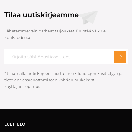
Tilaa uutiskirjeemme
Lähetämme vain parhaat tarjoukset. Enintään 1 kirje
kuukaudessa
* tilaamalla uutiskirjeen suostut henkilötietojen käsittelyyn ja
tietojen vastaanottamiseen kohdan mukaisesti
käyttäjän sopimus
LUETTELO