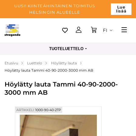
UUSI! KIINTEÄHINTAINEN TOIMITUS
Lue
lisää
HELSINGIN ALUEELLE
FI
Tallinn
TUOTELUETTELO
Toimitus
Etusivu
Luettelo
Höylätty lauta
Maksu
Höylätty lauta Tammi 40-90-2000-3000 mm AB
Yrityksen
Höylätty lauta Tammi 40-90-2000-
Blogi
3000 mm AB
Yhteystiedot
ARTIKKELI:
1000-90-40-2TP