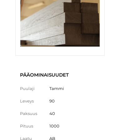
PÄÄOMINAISUUDET
Puulaji
Tammi
Leveys
90
Paksuus
40
Pituus
1000
Laatu
AB