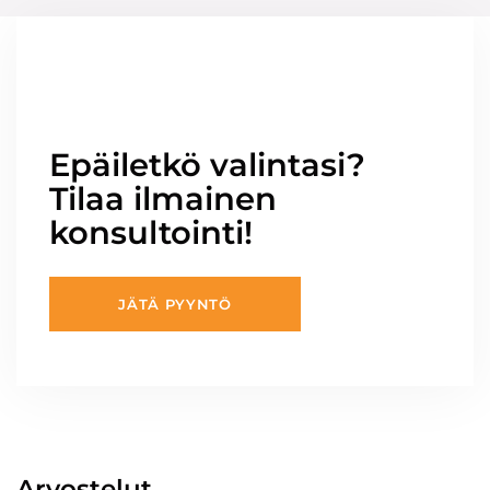
Epäiletkö valintasi?
Tilaa ilmainen
konsultointi!
JÄTÄ PYYNTÖ
Arvostelut