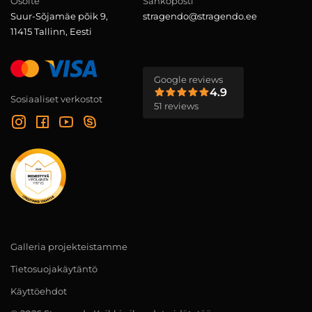
Osoite
Sähköposti
Suur-Sõjamäe põik 9,
stragendo@stragendo.ee
11415 Tallinn, Eesti
Google reviews
4.9
Sosiaaliset verkostot
51 reviews
Galleria projekteistamme
Tietosuojakäytäntö
Käyttöehdot