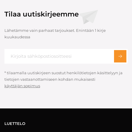
Tilaa uutiskirjeemme
Lähetämme vain parhaat tarjoukset. Enintään 1 kirje
kuukaudessa
* tilaamalla uutiskirjeen suostut henkilötietojen käsittelyyn ja
tietojen vastaanottamiseen kohdan mukaisesti
käyttäjän sopimus
LUETTELO