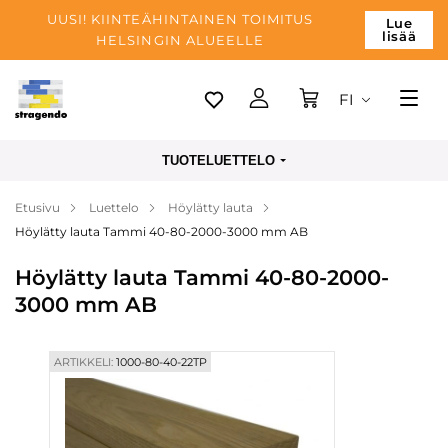
UUSI! KIINTEÄHINTAINEN TOIMITUS
Lue
lisää
HELSINGIN ALUEELLE
FI
Tallinn
TUOTELUETTELO
Toimitus
Etusivu
Luettelo
Höylätty lauta
Maksu
Höylätty lauta Tammi 40-80-2000-3000 mm AB
Yrityksen
Höylätty lauta Tammi 40-80-2000-
Blogi
3000 mm AB
Yhteystiedot
ARTIKKELI:
1000-80-40-22TP