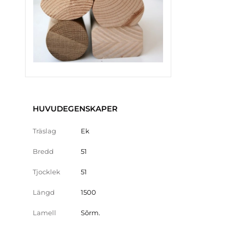
HUVUDEGENSKAPER
Träslag
Ek
Bredd
51
Tjocklek
51
Längd
1500
Lamell
Sõrm.