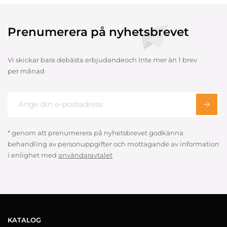
Prenumerera på nyhetsbrevet
Vi skickar bara debästa erbjudandeoch Inte mer än 1 brev
per månad
* genom att prenumerera på nyhetsbrevet godkänna
behandling av personuppgifter och mottagande av information
i enlighet med
användaravtalet
KATALOG