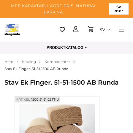
MER KARAKTÄR, LÄGRE PRIS. NATURAL
Se
mer
EKSKIVA.
SV
Tallinn
PRODUKTKATALOG
Leverans
Hem
Katalog
Komponenter
Betalning
Stav Ek Finger. 51-51-1500 AB Runda
Om företaget
Stav Ek Finger. 51-51-1500 AB Runda
Blogg
Kontakter
ARTIKEL:
1500-51-51-2STT-U