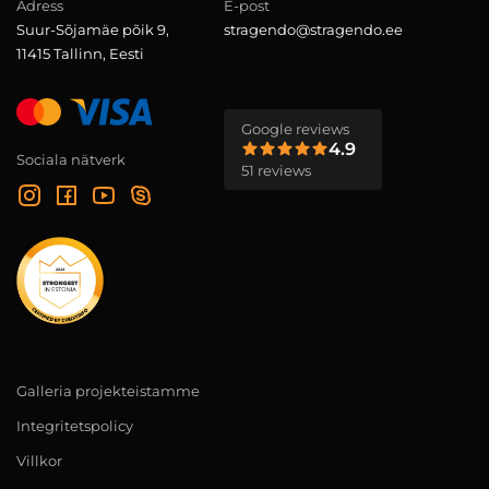
Adress
E-post
Suur-Sõjamäe põik 9,
stragendo@stragendo.ee
11415 Tallinn, Eesti
Google reviews
4.9
Sociala nätverk
51 reviews
Galleria projekteistamme
Integritetspolicy
Villkor