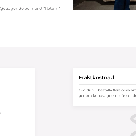
endo@stragendo.ee märkt "Return".
Fraktkostnad
Om du vill beställa flera olika ar
genom kundvagnen - där ser du