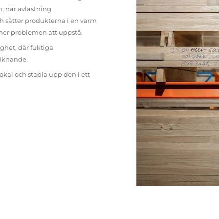
n, när avlastning
h sätter produkterna i en varm
mer problemen att uppstå.
ighet, där fuktiga
liknande.
lokal och stapla upp den i ett