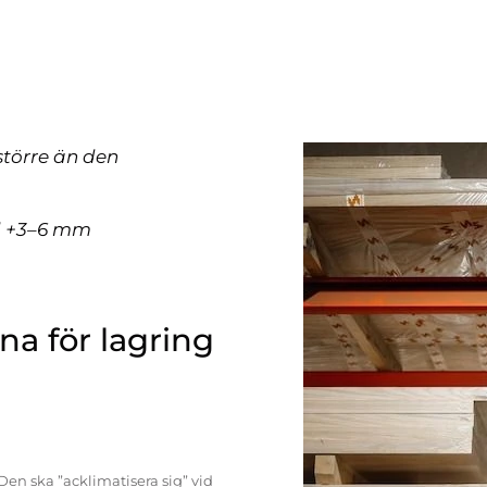
större än den
ll +3–6 mm
a för lagring
Den ska ”acklimatisera sig” vid