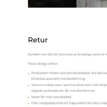
Retur
Kunden har rätt att returnera ej lämpliga varorna 
Flera viktiga villkor:
Produkten måste vara standardiserad, dvs det ka
tillverkas speciellt mot beställning
Varorna måste vara i samma skick som vid inköp v
sågade, polerade etc. får inte återlämnas
Varan får inte vara skadad
Från inköpsdatumet till tidpunkten för retur mås