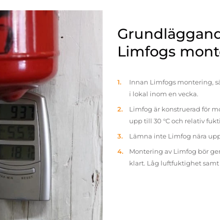
Grundläggande
Limfogs mont
Innan Limfogs montering, sä
i lokal inom en vecka.
Limfog är konstruerad för mo
upp till 30 °C och relativ fuk
Lämna inte Limfog nära up
Montering av Limfog bör gen
klart. Låg luftfuktighet sam