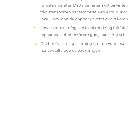
rumstemperatur. Detta gäller särskilt på vinter
från transporten där temperaturen är minus oc
lokal - om man då öppnar paketet direkt kom
Förvara inte Limfog i en lokal med hög luftfukt
reparationsarbeten såsom gips, spackling och 
Det behövs att lagra Limfog i en torr ventilerat 
horisontellt läge på packningen.