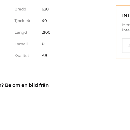
Bredd
620
IN
Tjocklek
40
Med
inte
Längd
2100
Lamell
PL
Kvalitet
AB
n? Be om en bild från