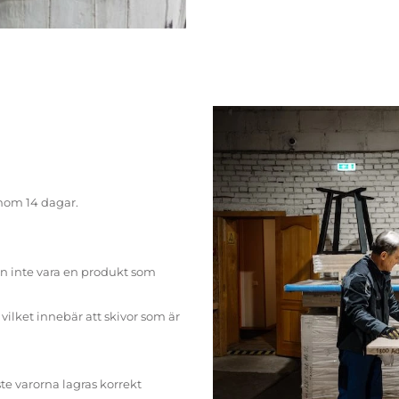
inom 14 dagar.
n inte vara en produkt som
ilket innebär att skivor som är
te varorna lagras korrekt