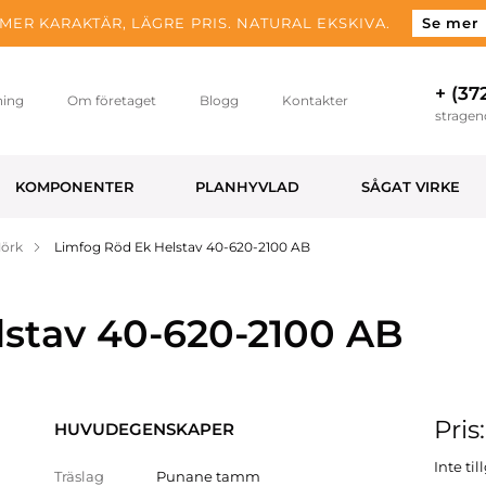
MER KARAKTÄR, LÄGRE PRIS. NATURAL EKSKIVA.
Se mer
+ (37
ning
Om företaget
Blogg
Kontakter
strage
KOMPONENTER
PLANHYVLAD
SÅGAT VIRKE
Mörk
Limfog Röd Ek Helstav 40-620-2100 AB
lstav 40-620-2100 AB
Pris
HUVUDEGENSKAPER
Inte ti
Träslag
Punane tamm