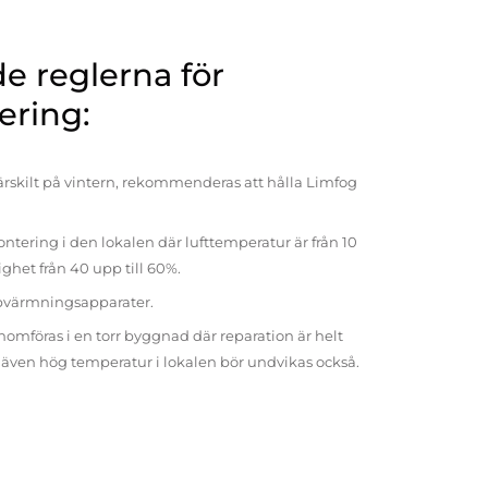
 reglerna för
ering:
rskilt på vintern, rekommenderas att hålla Limfog
ntering i den lokalen där lufttemperatur är från 10
tighet från 40 upp till 60%.
pvärmningsapparater.
omföras i en torr byggnad där reparation är helt
t även hög temperatur i lokalen bör undvikas också.