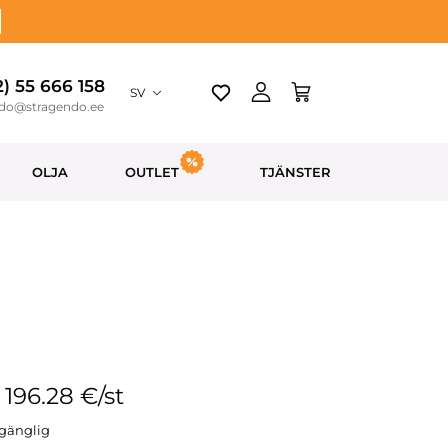
2) 55 666 158
SV
ndo@stragendo.ee
OLJA
OUTLET
TJÄNSTER
: 196.28 €/st
llgänglig