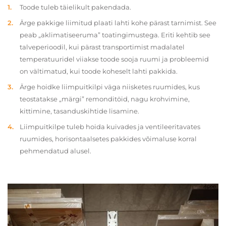
Toode tuleb täielikult pakendada.
Ärge pakkige liimitud plaati lahti kohe pärast tarnimist. See
peab „aklimatiseeruma” toatingimustega. Eriti kehtib see
talveperioodil, kui pärast transportimist madalatel
temperatuuridel viiakse toode sooja ruumi ja probleemid
on vältimatud, kui toode koheselt lahti pakkida.
Ärge hoidke liimpuitkilpi väga niisketes ruumides, kus
teostatakse „märgi” remonditöid, nagu krohvimine,
kittimine, tasanduskihtide lisamine.
Liimpuitkilpe tuleb hoida kuivades ja ventileeritavates
ruumides, horisontaalsetes pakkides võimaluse korral
pehmendatud alusel.