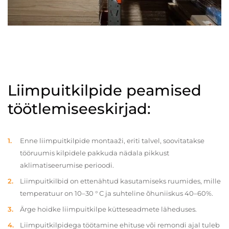
Liimpuitkilpide peamised
töötlemiseeskirjad:
Enne liimpuitkilpide montaaži, eriti talvel, soovitatakse
tööruumis kilpidele pakkuda nädala pikkust
aklimatiseerumise perioodi.
Liimpuitkilbid on ettenähtud kasutamiseks ruumides, mille
temperatuur on 10–30 ° C ja suhteline õhuniiskus 40–60%.
Ärge hoidke liimpuitkilpe kütteseadmete läheduses.
Liimpuitkilpidega töötamine ehituse või remondi ajal tuleb