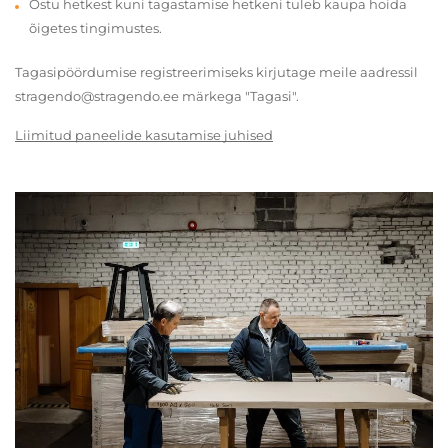
Ostu hetkest kuni tagastamise hetkeni tuleb kaupa hoida
õigetes tingimustes.
Tagasipöördumise registreerimiseks kirjutage meile aadressil
stragendo@stragendo.ee märkega "Tagasi".
Liimitud paneelide kasutamise juhised