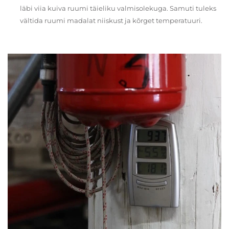
läbi viia kuiva ruumi täieliku valmisolekuga. Samuti tuleks
vältida ruumi madalat niiskust ja kõrget temperatuuri.