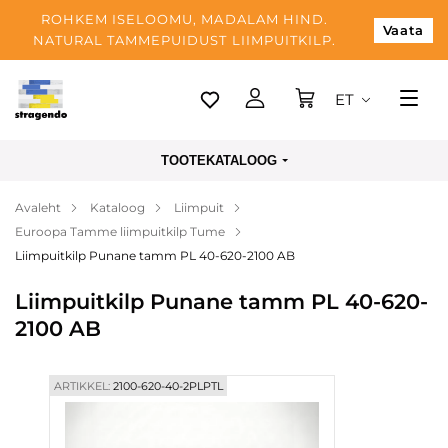
ROHKEM ISELOOMU, MADALAM HIND.
Vaata
NATURAL TAMMEPUIDUST LIIMPUITKILP.
ET
Tallinn
TOOTEKATALOOG
Tarnimine
Avaleht
Kataloog
Liimpuit
Makse
Euroopa Tamme liimpuitkilp Tume
Meist
Liimpuitkilp Punane tamm PL 40-620-2100 AB
Blogi
Liimpuitkilp Punane tamm PL 40-620-
2100 AB
Kontaktid
ARTIKKEL:
2100-620-40-2PLPTL