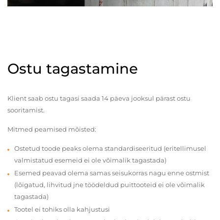
Ostu tagastamine
Klient saab ostu tagasi saada 14 päeva jooksul pärast ostu
sooritamist.
Mitmed peamised mõisted:
Ostetud toode peaks olema standardiseeritud (eritellimusel
valmistatud esemeid ei ole võimalik tagastada)
Esemed peavad olema samas seisukorras nagu enne ostmist
(lõigatud, lihvitud jne töödeldud puittooteid ei ole võimalik
tagastada)
Tootel ei tohiks olla kahjustusi