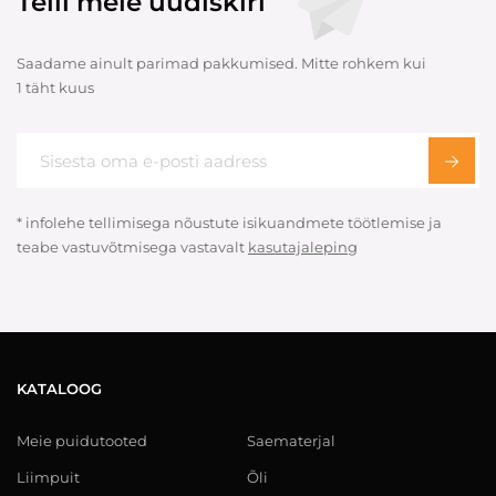
Telli meie uudiskiri
Saadame ainult parimad pakkumised. Mitte rohkem kui
1 täht kuus
* infolehe tellimisega nõustute isikuandmete töötlemise ja
teabe vastuvõtmisega vastavalt
kasutajaleping
KATALOOG
Meie puidutooted
Saematerjal
Liimpuit
Õli