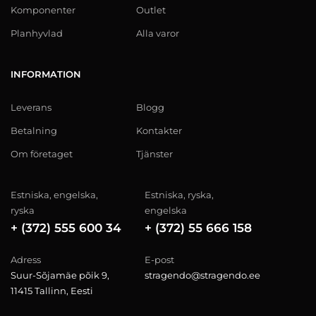
Komponenter
Outlet
Planhyvlad
Alla varor
INFORMATION
Leverans
Blogg
Betalning
Kontakter
Om företaget
Tjänster
Estniska, engelska,
Estniska, ryska,
ryska
engelska
+ (372) 555 600 34
+ (372) 55 666 158
Adress
E-post
Suur-Sõjamäe põik 9,
stragendo@stragendo.ee
11415 Tallinn, Eesti