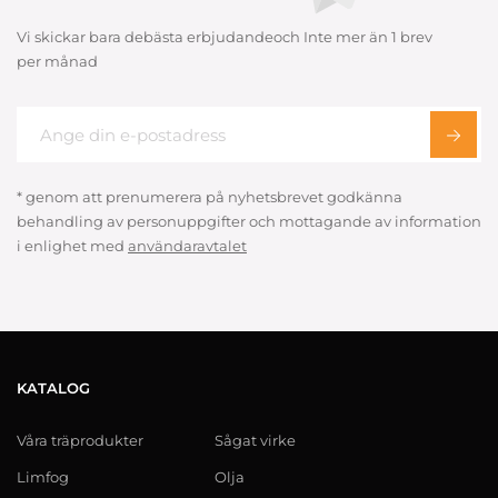
Vi skickar bara debästa erbjudandeoch Inte mer än 1 brev
per månad
* genom att prenumerera på nyhetsbrevet godkänna
behandling av personuppgifter och mottagande av information
i enlighet med
användaravtalet
KATALOG
Våra träprodukter
Sågat virke
Limfog
Olja