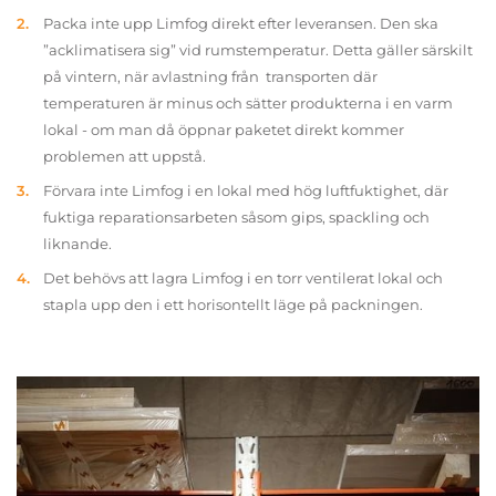
Packa inte upp Limfog direkt efter leveransen. Den ska
”acklimatisera sig” vid rumstemperatur. Detta gäller särskilt
på vintern, när avlastning från transporten där
temperaturen är minus och sätter produkterna i en varm
lokal - om man då öppnar paketet direkt kommer
problemen att uppstå.
Förvara inte Limfog i en lokal med hög luftfuktighet, där
fuktiga reparationsarbeten såsom gips, spackling och
liknande.
Det behövs att lagra Limfog i en torr ventilerat lokal och
stapla upp den i ett horisontellt läge på packningen.