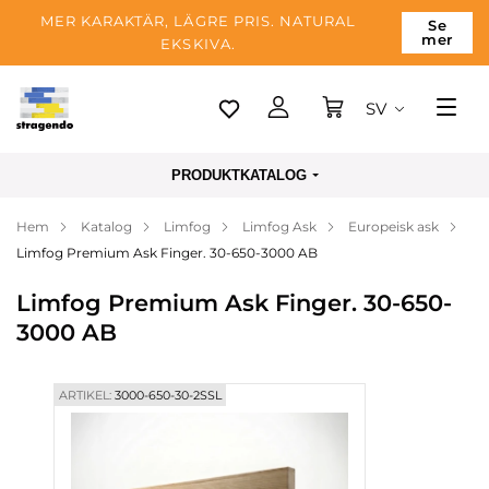
MER KARAKTÄR, LÄGRE PRIS. NATURAL
Se
mer
EKSKIVA.
SV
Tallinn
PRODUKTKATALOG
Leverans
Hem
Katalog
Limfog
Limfog Ask
Europeisk ask
Betalning
Limfog Premium Ask Finger. 30-650-3000 AB
Om företaget
Limfog Premium Ask Finger. 30-650-
Blogg
3000 AB
Kontakter
ARTIKEL:
3000-650-30-2SSL