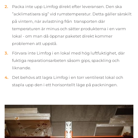
Packa inte upp Limfog direkt efter leveransen. Den ska
”acklimatisera sig” vid rumstemperatur. Detta gäller särskilt
på vintern, när avlastning från transporten där
temperaturen är minus och sätter produkterna i en varm
lokal - om man då öppnar paketet direkt kommer
problemen att uppstå.
Förvara inte Limfog i en lokal med hög luftfuktighet, där
fuktiga reparationsarbeten såsom gips, spackling och
liknande.
Det behövs att lagra Limfog i en torr ventilerat lokal och
stapla upp den i ett horisontellt läge på packningen.