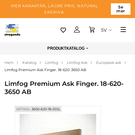
MER KARAKTÄR, LÄGRE PRIS. NATURAL
Se
mer
EKSKIVA.
SV
Tallinn
PRODUKTKATALOG
Leverans
Hem
Katalog
Limfog
Limfog Ask
Europeisk ask
Betalning
Limfog Premium Ask Finger. 18-620-3650 AB
Om företaget
Limfog Premium Ask Finger. 18-620-
Blogg
3650 AB
Kontakter
ARTIKEL:
3650-620-18-2SSL