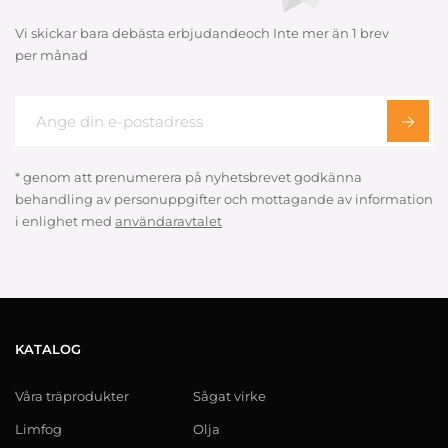
Vi skickar bara debästa erbjudandeoch Inte mer än 1 brev
per månad
* genom att prenumerera på nyhetsbrevet godkänna
behandling av personuppgifter och mottagande av information
i enlighet med
användaravtalet
KATALOG
Våra träprodukter
Sågat virke
Limfog
Olja