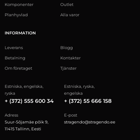
Komponenter
Outlet
Planhyvlad
Alla varor
INFORMATION
Leverans
Blogg
Betalning
Kontakter
Om företaget
Tjänster
Estniska, engelska,
Estniska, ryska,
ryska
engelska
+ (372) 555 600 34
+ (372) 55 666 158
Adress
E-post
Suur-Sõjamäe põik 9,
stragendo@stragendo.ee
11415 Tallinn, Eesti