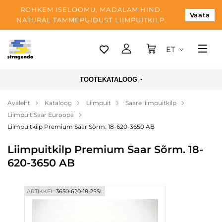
ROHKEM ISELOOMU, MADALAM HIND.
Vaata
NATURAL TAMMEPUIDUST LIIMPUITKILP.
ET
Tallinn
TOOTEKATALOOG
Tarnimine
Avaleht
Kataloog
Liimpuit
Saare liimpuitkilp
Makse
Liimpuit Saar Euroopa
Meist
Liimpuitkilp Premium Saar Sõrm. 18-620-3650 AB
Blogi
Liimpuitkilp Premium Saar Sõrm. 18-
620-3650 AB
Kontaktid
ARTIKKEL:
3650-620-18-2SSL