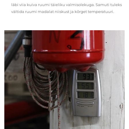
läbi viia kuiva ruumi täieliku valmisolekuga. Samuti tuleks
vältida ruumi madalat niiskust ja kõrget temperatuuri.