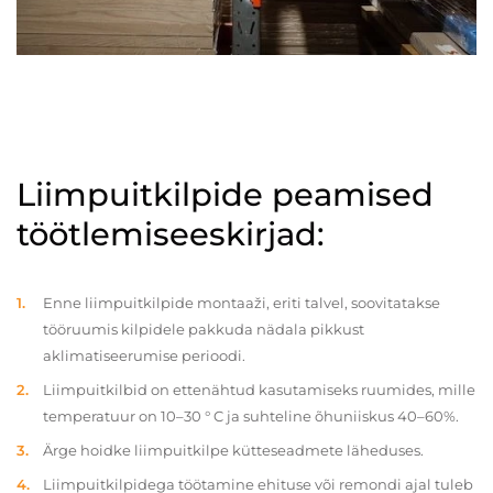
Liimpuitkilpide peamised
töötlemiseeskirjad:
Enne liimpuitkilpide montaaži, eriti talvel, soovitatakse
tööruumis kilpidele pakkuda nädala pikkust
aklimatiseerumise perioodi.
Liimpuitkilbid on ettenähtud kasutamiseks ruumides, mille
temperatuur on 10–30 ° C ja suhteline õhuniiskus 40–60%.
Ärge hoidke liimpuitkilpe kütteseadmete läheduses.
Liimpuitkilpidega töötamine ehituse või remondi ajal tuleb