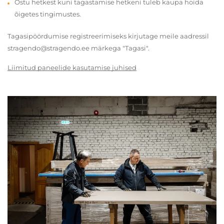
Ostu hetkest kuni tagastamise hetkeni tuleb kaupa hoida
õigetes tingimustes.
Tagasipöördumise registreerimiseks kirjutage meile aadressil
stragendo@stragendo.ee märkega "Tagasi".
Liimitud paneelide kasutamise juhised