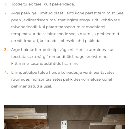
Toode tuleb täielikult pakendada.
Ärge pakkige liimitud plaati lahti kohe pärast tarnimist. See
peab „aklimatiseeruma” toatingimustega. Eriti kehtib see
talveperioodil, kui pärast transportimist madalatel
temperatuuridel viiakse toode sooja ruumi ja probleemid
on vältimatud, kui toode koheselt lahti pakkida.
Ärge hoidke liimpuitkilpi väga niisketes ruumides, kus
teostatakse „märgi” remonditöid, nagu krohvimine,
kittimine, tasanduskihtide lisamine.
Liimpuitkilpe tuleb hoida kuivades ja ventileeritavates
ruumides, horisontaalsetes pakkides võimaluse korral
pehmendatud alusel.