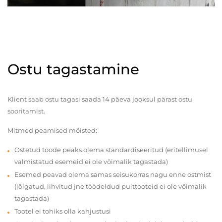
Ostu tagastamine
Klient saab ostu tagasi saada 14 päeva jooksul pärast ostu
sooritamist.
Mitmed peamised mõisted:
Ostetud toode peaks olema standardiseeritud (eritellimusel
valmistatud esemeid ei ole võimalik tagastada)
Esemed peavad olema samas seisukorras nagu enne ostmist
(lõigatud, lihvitud jne töödeldud puittooteid ei ole võimalik
tagastada)
Tootel ei tohiks olla kahjustusi