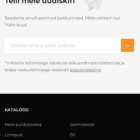
Telli meie uudiskiri
Saadame ainult parimad pakkumised. Mitte rohkem kui
1 täht kuus
* infolehe tellimisega nõustute isikuandmete töötlemise ja
teabe vastuvõtmisega vastavalt
kasutajaleping
KATALOOG
Meie puidutooted
Saematerjal
Liimpuit
Õli