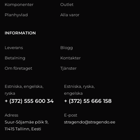
Komponenter
Outlet
Planhyvlad
Alla varor
INFORMATION
Leverans
Blogg
Betalning
Kontakter
Om företaget
Tjänster
Estniska, engelska,
Estniska, ryska,
ryska
engelska
+ (372) 555 600 34
+ (372) 55 666 158
Adress
E-post
Suur-Sõjamäe põik 9,
stragendo@stragendo.ee
11415 Tallinn, Eesti