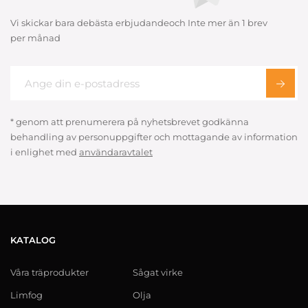
Vi skickar bara debästa erbjudandeoch Inte mer än 1 brev
per månad
* genom att prenumerera på nyhetsbrevet godkänna
behandling av personuppgifter och mottagande av information
i enlighet med
användaravtalet
KATALOG
Våra träprodukter
Sågat virke
Limfog
Olja