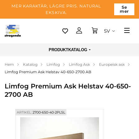
MER KARAKTÄR, LÄGRE PRIS. NATURAL
Se
mer
EKSKIVA.
SV
Tallinn
PRODUKTKATALOG
Leverans
Hem
Katalog
Limfog
Limfog Ask
Europeisk ask
Betalning
Limfog Premium Ask Helstav 40-650-2700 AB
Om företaget
Limfog Premium Ask Helstav 40-650-
Blogg
2700 AB
Kontakter
ARTIKEL:
2700-650-40-2PLSL