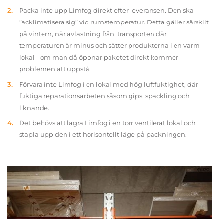
Packa inte upp Limfog direkt efter leveransen. Den ska
”acklimatisera sig” vid rumstemperatur. Detta gäller särskilt
på vintern, när avlastning från transporten där
temperaturen är minus och sätter produkterna i en varm
lokal - om man då öppnar paketet direkt kommer
problemen att uppstå.
Förvara inte Limfog i en lokal med hög luftfuktighet, där
fuktiga reparationsarbeten såsom gips, spackling och
liknande.
Det behövs att lagra Limfog i en torr ventilerat lokal och
stapla upp den i ett horisontellt läge på packningen.