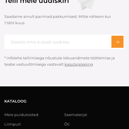
Telli meie uudiskiri
Saadame ainult parimad pakkumised. Mitte rohkem kui
1 täht kuus
* infolehe tellimisega nõustute isikuandmete töötlemise ja
teabe vastuvõtmisega vastavalt
kasutajaleping
KATALOOG
Meie puidutooted
Saematerjal
Liimpuit
Õli