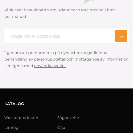
Vi skickar bara debästa erbjudandeoch Inte mer än 1 brev
per månad
* genom att prenumerera på nyhetsbrevet godkänna
behandling av personuppgifter och mottagande av information
i enlighet med
användaravtalet
KATALOG
Våra träprodukter
Sågat virke
Limfog
Olja