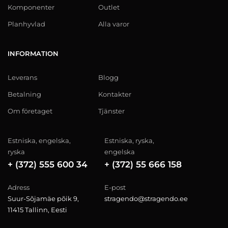
Komponenter
Outlet
Planhyvlad
Alla varor
INFORMATION
Leverans
Blogg
Betalning
Kontakter
Om företaget
Tjänster
Estniska, engelska,
Estniska, ryska,
ryska
engelska
+ (372) 555 600 34
+ (372) 55 666 158
Adress
E-post
Suur-Sõjamäe põik 9,
stragendo@stragendo.ee
11415 Tallinn, Eesti