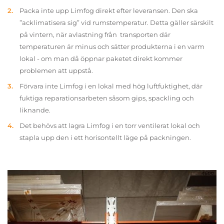
Packa inte upp Limfog direkt efter leveransen. Den ska
”acklimatisera sig” vid rumstemperatur. Detta gäller särskilt
på vintern, när avlastning från transporten där
temperaturen är minus och sätter produkterna i en varm
lokal - om man då öppnar paketet direkt kommer
problemen att uppstå.
Förvara inte Limfog i en lokal med hög luftfuktighet, där
fuktiga reparationsarbeten såsom gips, spackling och
liknande.
Det behövs att lagra Limfog i en torr ventilerat lokal och
stapla upp den i ett horisontellt läge på packningen.