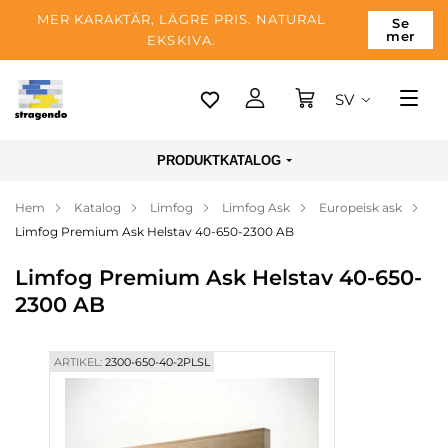
MER KARAKTÄR, LÄGRE PRIS. NATURAL
Se
mer
EKSKIVA.
SV
Tallinn
PRODUKTKATALOG
Leverans
Hem
Katalog
Limfog
Limfog Ask
Europeisk ask
Betalning
Limfog Premium Ask Helstav 40-650-2300 AB
Om företaget
Limfog Premium Ask Helstav 40-650-
Blogg
2300 AB
Kontakter
ARTIKEL:
2300-650-40-2PLSL