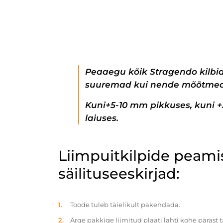
Peaaegu kõik Stragendo kilbi
suuremad kui nende mõõtmed
Kuni+5-10 mm pikkuses, kuni 
laiuses.
Liimpuitkilpide peam
säilituseeskirjad:
Toode tuleb täielikult pakendada.
Ärge pakkige liimitud plaati lahti kohe pärast 