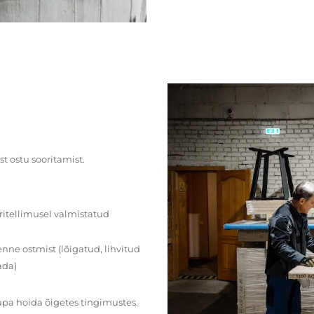
st ostu sooritamist.
ritellimusel valmistatud
ne ostmist (lõigatud, lihvitud
ada)
upa hoida õigetes tingimustes.