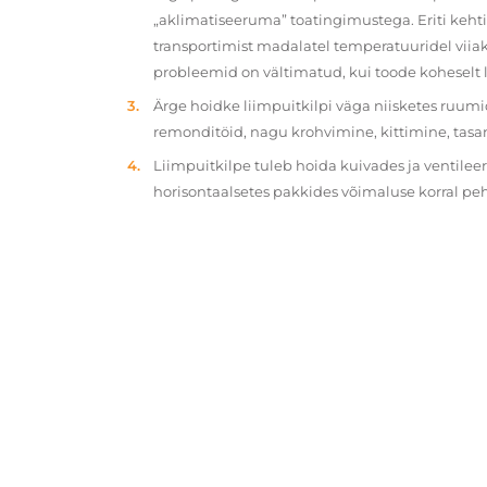
„aklimatiseeruma” toatingimustega. Eriti kehtib
transportimist madalatel temperatuuridel viiak
probleemid on vältimatud, kui toode koheselt 
Ärge hoidke liimpuitkilpi väga niisketes ruumi
remonditöid, nagu krohvimine, kittimine, tasa
Liimpuitkilpe tuleb hoida kuivades ja ventilee
horisontaalsetes pakkides võimaluse korral p