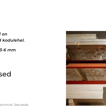
d on
 kodulehel.
+3-6 mm
ised
tarnimist. See peab