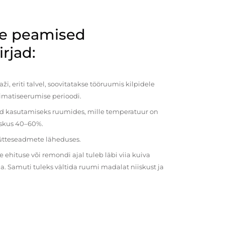
de peamised
rjad:
i, eriti talvel, soovitatakse tööruumis kilpidele
imatiseerumise perioodi.
ud kasutamiseks ruumides, mille temperatuur on
iiskus 40–60%.
kütteseadmete läheduses.
ehituse või remondi ajal tuleb läbi viia kuiva
a. Samuti tuleks vältida ruumi madalat niiskust ja