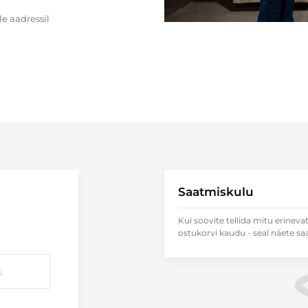
e aadressil
Saatmiskulu
Kui soovite tellida mitu erineva
ostukorvi kaudu - seal näete sa