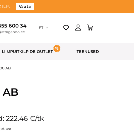
ILP.
Vaata
 555 600 34
ET
@stragendo.ee
LIIMPUITKILPIDE OUTLET
TEENUSED
300 AB
0 AB
: 222.46 €/tk
aadaval