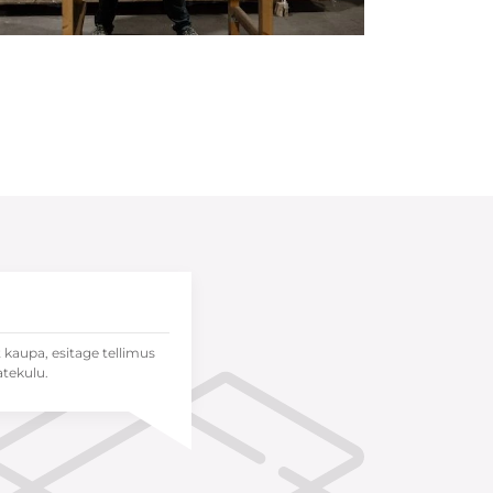
t kaupa, esitage tellimus
atekulu.