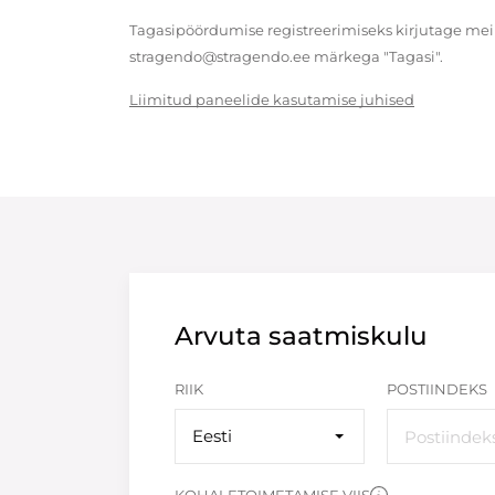
Tagasipöördumise registreerimiseks kirjutage meil
stragendo@stragendo.ee märkega "Tagasi".
Liimitud paneelide kasutamise juhised
Arvuta saatmiskulu
RIIK
POSTIINDEKS
Eesti