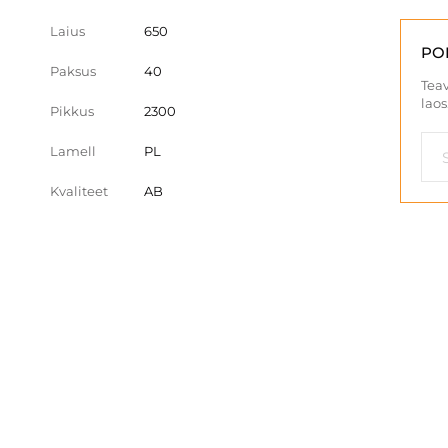
Laius
650
PO
Paksus
40
Teav
laos
Pikkus
2300
Lamell
PL
Kvaliteet
AB