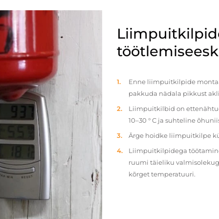
Liimpuitkilpi
töötlemiseeski
Enne liimpuitkilpide montaaž
pakkuda nädala pikkust akl
Liimpuitkilbid on ettenäht
10–30 ° C ja suhteline õhun
Ärge hoidke liimpuitkilpe 
Liimpuitkilpidega töötamine 
ruumi täieliku valmisolekug
kõrget temperatuuri.