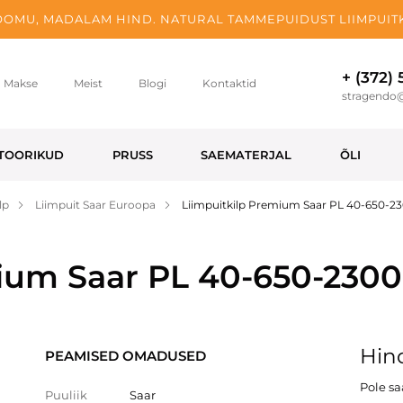
OMU, MADALAM HIND. NATURAL TAMMEPUIDUST LIIMPUITK
+ (372)
Makse
Meist
Blogi
Kontaktid
stragendo
TOORIKUD
PRUSS
SAEMATERJAL
ÕLI
lp
Liimpuit Saar Euroopa
Liimpuitkilp Premium Saar PL 40-650-2
mium Saar PL 40-650-230
Hind
PEAMISED OMADUSED
Pole s
Puuliik
Saar