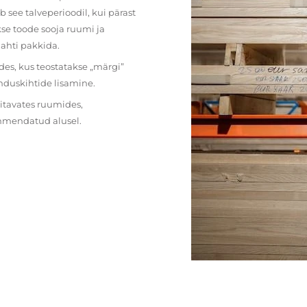
 see talveperioodil, kui pärast
se toode sooja ruumi ja
lahti pakkida.
des, kus teostatakse „märgi”
nduskihtide lisamine.
ritavates ruumides,
ehmendatud alusel.