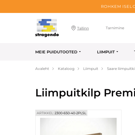
ROHKEM ISELO
Tarnimine
Tallinn
MEIE PUIDUTOOTED
LIIMPUIT
Avaleht
Kataloog
Liimpuit
Saare liimpuitki
Liimpuitkilp Pre
ARTIKKEL:
2300-650-40-2PLSL