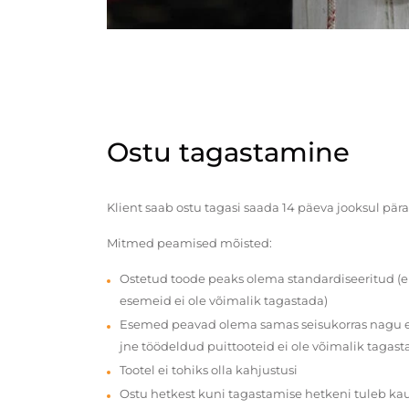
Ostu tagastamine
Klient saab ostu tagasi saada 14 päeva jooksul pära
Mitmed peamised mõisted:
Ostetud toode peaks olema standardiseeritud (e
esemeid ei ole võimalik tagastada)
Esemed peavad olema samas seisukorras nagu en
jne töödeldud puittooteid ei ole võimalik tagast
Tootel ei tohiks olla kahjustusi
Ostu hetkest kuni tagastamise hetkeni tuleb ka