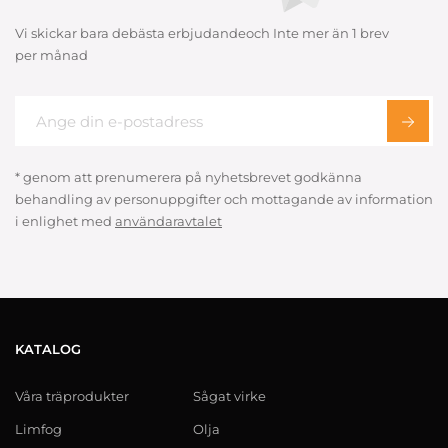
Vi skickar bara debästa erbjudandeoch Inte mer än 1 brev
per månad
* genom att prenumerera på nyhetsbrevet godkänna
behandling av personuppgifter och mottagande av information
i enlighet med
användaravtalet
KATALOG
Våra träprodukter
Sågat virke
Limfog
Olja