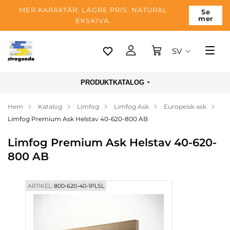
MER KARAKTÄR, LÄGRE PRIS. NATURAL
Se
mer
EKSKIVA.
SV
Tallinn
PRODUKTKATALOG
Leverans
Hem
Katalog
Limfog
Limfog Ask
Europeisk ask
Betalning
Limfog Premium Ask Helstav 40-620-800 AB
Om företaget
Limfog Premium Ask Helstav 40-620-
Blogg
800 AB
Kontakter
ARTIKEL:
800-620-40-1PLSL