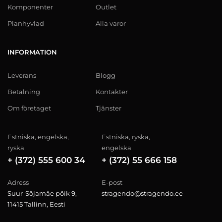
Komponenter
Outlet
Planhyvlad
Alla varor
INFORMATION
Leverans
Blogg
Betalning
Kontakter
Om företaget
Tjänster
Estniska, engelska,
Estniska, ryska,
ryska
engelska
+ (372) 555 600 34
+ (372) 55 666 158
Adress
E-post
Suur-Sõjamäe põik 9,
stragendo@stragendo.ee
11415 Tallinn, Eesti