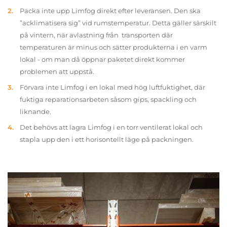
Packa inte upp Limfog direkt efter leveransen. Den ska
”acklimatisera sig” vid rumstemperatur. Detta gäller särskilt
på vintern, när avlastning från transporten där
temperaturen är minus och sätter produkterna i en varm
lokal - om man då öppnar paketet direkt kommer
problemen att uppstå.
Förvara inte Limfog i en lokal med hög luftfuktighet, där
fuktiga reparationsarbeten såsom gips, spackling och
liknande.
Det behövs att lagra Limfog i en torr ventilerat lokal och
stapla upp den i ett horisontellt läge på packningen.