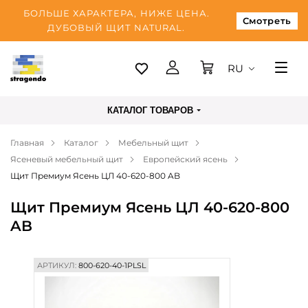
БОЛЬШЕ ХАРАКТЕРА, НИЖЕ ЦЕНА.
Смотреть
ДУБОВЫЙ ЩИТ NATURAL.
RU
Таллинн
КАТАЛОГ ТОВАРОВ
Доставка
Главная
Каталог
Мебельный щит
Оплата
Ясеневый мебельный щит
Европейский ясень
О нас
Щит Премиум Ясень ЦЛ 40-620-800 AB
Блог
Щит Премиум Ясень ЦЛ 40-620-800
AB
Контакты
АРТИКУЛ:
800-620-40-1PLSL