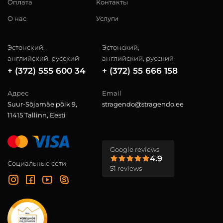
Оплата
Контакты
О нас
Услуги
Эстонский,
Эстонский,
английский, русский
английский, русский
+ (372) 555 600 34
+ (372) 55 666 158
Адрес
Email
Suur-Sõjamäe põik 9,
stragendo@stragendo.ee
11415 Tallinn, Eesti
Google reviews
4.9
Социальные сети
51 reviews