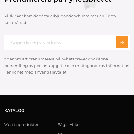
Vi skickar bara debästa erbjudandeoch Inte mer än 1 brev
per månad
* genom att prenumerera på nyhetsbrevet godkänna
behandling av personuppgifter och mottagande av information
i enlighet med
användaravtalet
KATALOG
Våra träprodukter
Sågat virke