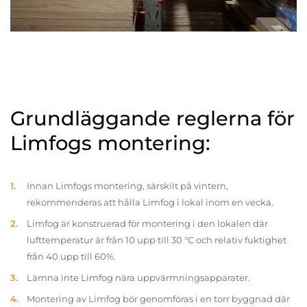
Grundläggande reglerna för
Limfogs montering:
Innan Limfogs montering, särskilt på vintern,
rekommenderas att hålla Limfog i lokal inom en vecka.
Limfog är konstruerad för montering i den lokalen där
lufttemperatur är från 10 upp till 30 °C och relativ fuktighet
från 40 upp till 60%.
Lämna inte Limfog nära uppvärmningsapparater.
Montering av Limfog bör genomföras i en torr byggnad där