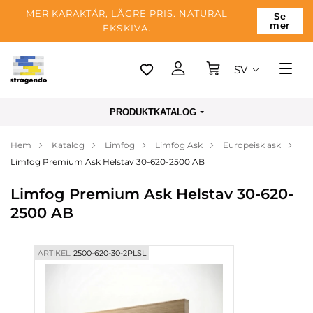
MER KARAKTÄR, LÄGRE PRIS. NATURAL
Se
mer
EKSKIVA.
SV
Tallinn
PRODUKTKATALOG
Leverans
Hem
Katalog
Limfog
Limfog Ask
Europeisk ask
Betalning
Limfog Premium Ask Helstav 30-620-2500 AB
Om företaget
Limfog Premium Ask Helstav 30-620-
Blogg
2500 AB
Kontakter
ARTIKEL:
2500-620-30-2PLSL