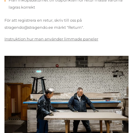
Från inköpsdatumet till tidpunkten för retur måste varorna
lagras korrekt
För att registrera en retur, skriv till oss på
stragendo@stragendo.ee märkt "Return".
Instruktion hur man använder limmade paneler