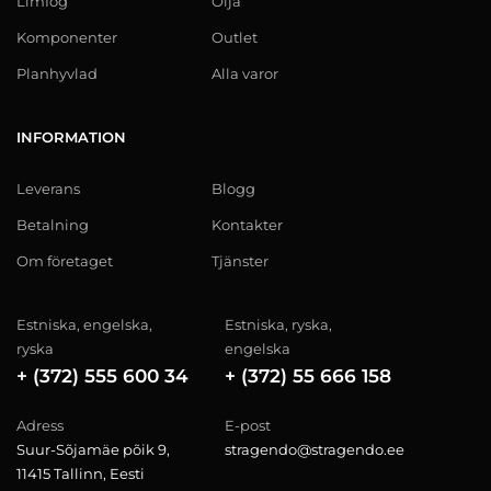
Limfog
Olja
Komponenter
Outlet
Planhyvlad
Alla varor
INFORMATION
Leverans
Blogg
Betalning
Kontakter
Om företaget
Tjänster
Estniska, engelska,
Estniska, ryska,
ryska
engelska
+ (372) 555 600 34
+ (372) 55 666 158
Adress
E-post
Suur-Sõjamäe põik 9,
stragendo@stragendo.ee
11415 Tallinn, Eesti