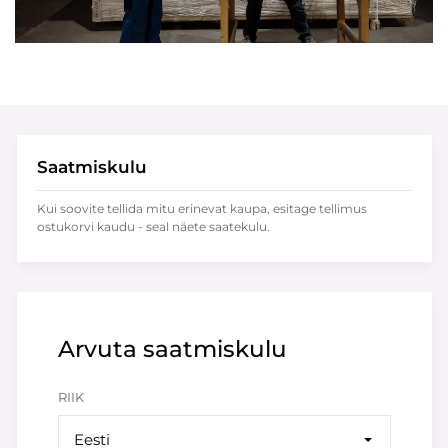
Saatmiskulu
Kui soovite tellida mitu erinevat kaupa, esitage tellimus
ostukorvi kaudu - seal näete saatekulu.
Arvuta saatmiskulu
RIIK
Eesti