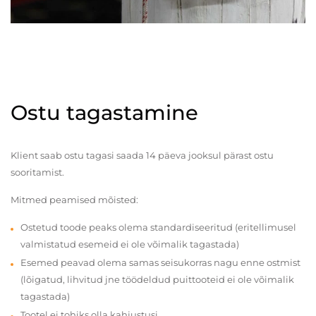
Ostu tagastamine
Klient saab ostu tagasi saada 14 päeva jooksul pärast ostu
sooritamist.
Mitmed peamised mõisted:
Ostetud toode peaks olema standardiseeritud (eritellimusel
valmistatud esemeid ei ole võimalik tagastada)
Esemed peavad olema samas seisukorras nagu enne ostmist
(lõigatud, lihvitud jne töödeldud puittooteid ei ole võimalik
tagastada)
Tootel ei tohiks olla kahjustusi