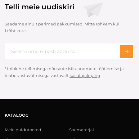
Telli meie uudiskiri
Saadame ainult parimad pakkumised. Mitte rohkem kui
1 täht kuus
* infolehe tellimisega nõustute isikuandmete töötlemise ja
teabe vastuvõtmisega vastavalt
kasutajaleping
KATALOOG
Meie puidutooted
Saematerjal