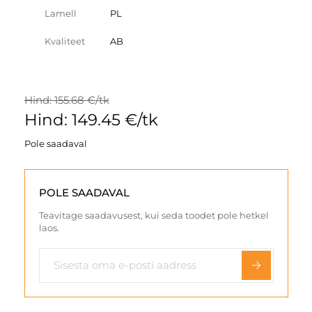
Lamell
PL
Kvaliteet
AB
Hind: 155.68 €/tk
Hind: 149.45 €/tk
Pole saadaval
POLE SAADAVAL
Teavitage saadavusest, kui seda toodet pole hetkel
laos.