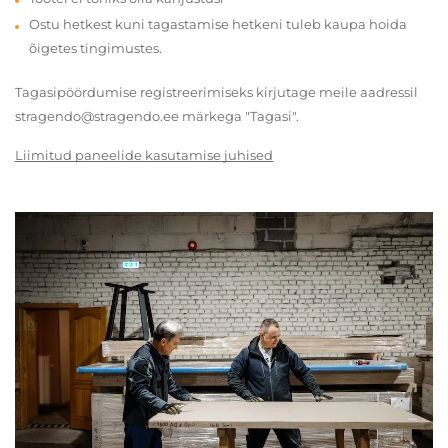
Ostu hetkest kuni tagastamise hetkeni tuleb kaupa hoida
õigetes tingimustes.
Tagasipöördumise registreerimiseks kirjutage meile aadressil
stragendo@stragendo.ee märkega "Tagasi".
Liimitud paneelide kasutamise juhised