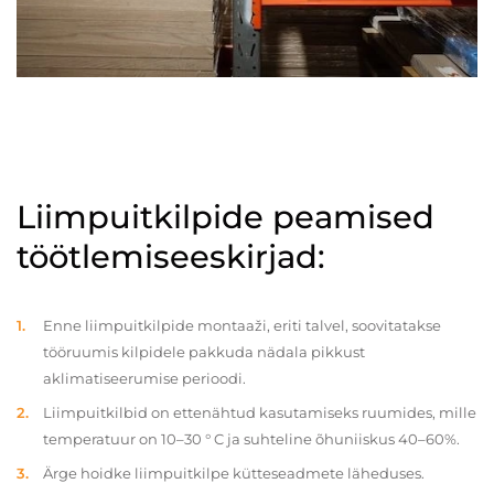
Liimpuitkilpide peamised
töötlemiseeskirjad:
Enne liimpuitkilpide montaaži, eriti talvel, soovitatakse
tööruumis kilpidele pakkuda nädala pikkust
aklimatiseerumise perioodi.
Liimpuitkilbid on ettenähtud kasutamiseks ruumides, mille
temperatuur on 10–30 ° C ja suhteline õhuniiskus 40–60%.
Ärge hoidke liimpuitkilpe kütteseadmete läheduses.