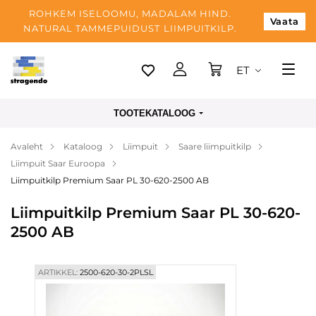
ROHKEM ISELOOMU, MADALAM HIND.
Vaata
NATURAL TAMMEPUIDUST LIIMPUITKILP.
ET
Tallinn
TOOTEKATALOOG
Tarnimine
Avaleht
Kataloog
Liimpuit
Saare liimpuitkilp
Makse
Liimpuit Saar Euroopa
Meist
Liimpuitkilp Premium Saar PL 30-620-2500 AB
Blogi
Liimpuitkilp Premium Saar PL 30-620-
2500 AB
Kontaktid
ARTIKKEL:
2500-620-30-2PLSL