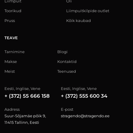
Liimpuit
Õli
Toorikud
Liimpuitkilpide outlet
Pruss
Kõik kaubad
TEAVE
Tarnimine
Blogi
Makse
Kontaktid
Meist
Teenused
Eesti, Inglise, Vene
Eesti, Inglise, Vene
+ (372) 55 666 158
+ (372) 555 600 34
Aadress
E-post
Suur-Sõjamäe põik 9,
stragendo@stragendo.ee
11415 Tallinn, Eesti