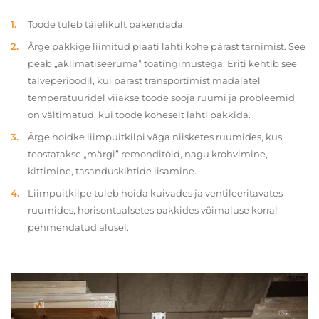
Toode tuleb täielikult pakendada.
Ärge pakkige liimitud plaati lahti kohe pärast tarnimist. See
peab „aklimatiseeruma” toatingimustega. Eriti kehtib see
talveperioodil, kui pärast transportimist madalatel
temperatuuridel viiakse toode sooja ruumi ja probleemid
on vältimatud, kui toode koheselt lahti pakkida.
Ärge hoidke liimpuitkilpi väga niisketes ruumides, kus
teostatakse „märgi” remonditöid, nagu krohvimine,
kittimine, tasanduskihtide lisamine.
Liimpuitkilpe tuleb hoida kuivades ja ventileeritavates
ruumides, horisontaalsetes pakkides võimaluse korral
pehmendatud alusel.