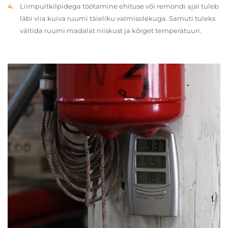
Liimpuitkilpidega töötamine ehituse või remondi ajal tuleb
läbi viia kuiva ruumi täieliku valmisolekuga. Samuti tuleks
vältida ruumi madalat niiskust ja kõrget temperatuuri.