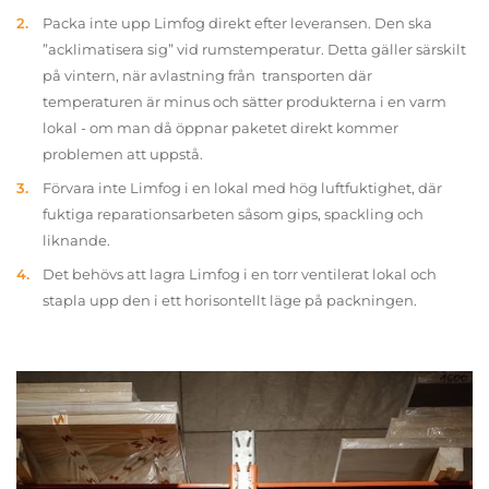
Packa inte upp Limfog direkt efter leveransen. Den ska
”acklimatisera sig” vid rumstemperatur. Detta gäller särskilt
på vintern, när avlastning från transporten där
temperaturen är minus och sätter produkterna i en varm
lokal - om man då öppnar paketet direkt kommer
problemen att uppstå.
Förvara inte Limfog i en lokal med hög luftfuktighet, där
fuktiga reparationsarbeten såsom gips, spackling och
liknande.
Det behövs att lagra Limfog i en torr ventilerat lokal och
stapla upp den i ett horisontellt läge på packningen.