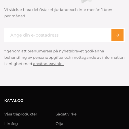
Vi skickar bara debästa erbjudandeoch Inte mer än 1 brev
per månad
* genom att prenumerera på nyhetsbrevet godkänna
behandling av personuppgifter och mottagande av information
i enlighet med
användaravtalet
KATALOG
Våra träprodukter
Sågat virke
Limfog
Olja