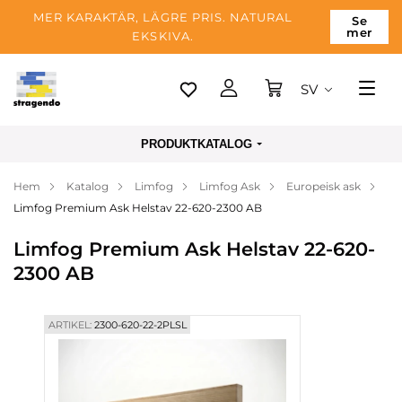
MER KARAKTÄR, LÄGRE PRIS. NATURAL
Se
mer
EKSKIVA.
SV
Tallinn
PRODUKTKATALOG
Leverans
Hem
Katalog
Limfog
Limfog Ask
Europeisk ask
Betalning
Limfog Premium Ask Helstav 22-620-2300 AB
Om företaget
Limfog Premium Ask Helstav 22-620-
Blogg
2300 AB
Kontakter
ARTIKEL:
2300-620-22-2PLSL