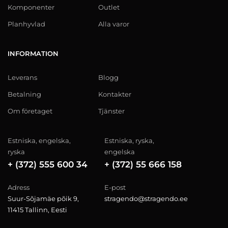
Komponenter
Outlet
Planhyvlad
Alla varor
INFORMATION
Leverans
Blogg
Betalning
Kontakter
Om företaget
Tjänster
Estniska, engelska,
Estniska, ryska,
ryska
engelska
+ (372) 555 600 34
+ (372) 55 666 158
Adress
E-post
Suur-Sõjamäe põik 9,
stragendo@stragendo.ee
11415 Tallinn, Eesti