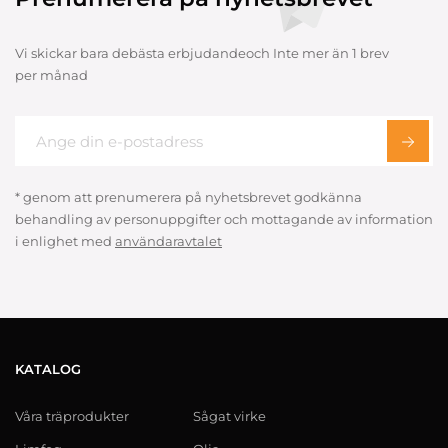
Vi skickar bara debästa erbjudandeoch Inte mer än 1 brev
per månad
* genom att prenumerera på nyhetsbrevet godkänna
behandling av personuppgifter och mottagande av information
i enlighet med
användaravtalet
KATALOG
Våra träprodukter
Sågat virke