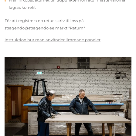
Från inköpsdatumet till tidpunkten för retur måste varorna
lagras korrekt
För att registrera en retur, skriv till oss på
stragendo@stragendo.ee märkt "Return".
Instruktion hur man använder limmade paneler