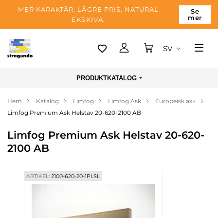
MER KARAKTÄR, LÄGRE PRIS. NATURAL
Se
mer
EKSKIVA.
SV
Tallinn
PRODUKTKATALOG
Leverans
Hem
Katalog
Limfog
Limfog Ask
Europeisk ask
Betalning
Limfog Premium Ask Helstav 20-620-2100 AB
Om företaget
Limfog Premium Ask Helstav 20-620-
Blogg
2100 AB
Kontakter
ARTIKEL:
2100-620-20-1PLSL