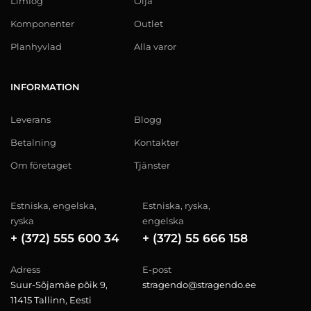
Limfog
Olja
Komponenter
Outlet
Planhyvlad
Alla varor
INFORMATION
Leverans
Blogg
Betalning
Kontakter
Om företaget
Tjänster
Estniska, engelska,
Estniska, ryska,
ryska
engelska
+ (372) 555 600 34
+ (372) 55 666 158
Adress
E-post
Suur-Sõjamäe põik 9,
stragendo@stragendo.ee
11415 Tallinn, Eesti