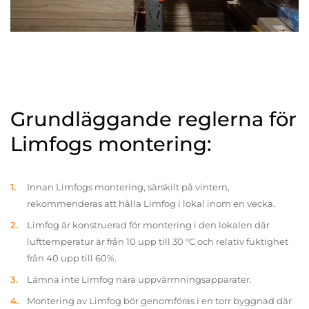
Grundläggande reglerna för
Limfogs montering:
Innan Limfogs montering, särskilt på vintern,
rekommenderas att hålla Limfog i lokal inom en vecka.
Limfog är konstruerad för montering i den lokalen där
lufttemperatur är från 10 upp till 30 °C och relativ fuktighet
från 40 upp till 60%.
Lämna inte Limfog nära uppvärmningsapparater.
Montering av Limfog bör genomföras i en torr byggnad där