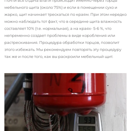
Почти вся отдача влаги происходит именно через торцы
мебельного щита (около 75%) и если в помещении сухо и
жарко, щит начинает трескаться по краям. При этом нередко
можно наблюдать тот факт, что в середине щита влажность
составляет 10% (т.е. нормальная), а на краях- 5-6 %, что
непременно создает проблемы в виде коробления или
растрескивания. Процедура обработки торцов, позволит
этого избежать. Мы рекомендуем повторять эту процедуру
так же и после того, как вы раскроили мебельный щит.