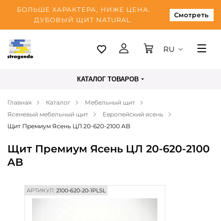
БОЛЬШЕ ХАРАКТЕРА, НИЖЕ ЦЕНА.
Смотреть
ДУБОВЫЙ ЩИТ NATURAL.
RU
Таллинн
КАТАЛОГ ТОВАРОВ
Доставка
Главная
Каталог
Мебельный щит
Оплата
Ясеневый мебельный щит
Европейский ясень
О нас
Щит Премиум Ясень ЦЛ 20-620-2100 AB
Блог
Щит Премиум Ясень ЦЛ 20-620-2100
AB
Контакты
АРТИКУЛ:
2100-620-20-1PLSL