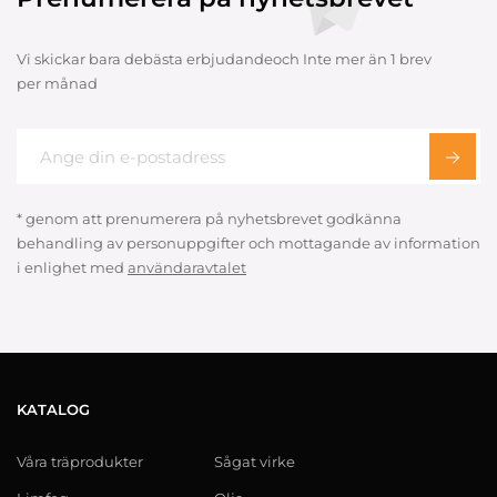
Vi skickar bara debästa erbjudandeoch Inte mer än 1 brev
per månad
* genom att prenumerera på nyhetsbrevet godkänna
behandling av personuppgifter och mottagande av information
i enlighet med
användaravtalet
KATALOG
Våra träprodukter
Sågat virke