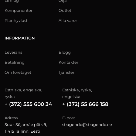
Limfog
Olja
Komponenter
Outlet
Planhyvlad
Alla varor
INFORMATION
Leverans
Blogg
Betalning
Kontakter
Om företaget
Tjänster
Estniska, engelska,
Estniska, ryska,
ryska
engelska
+ (372) 555 600 34
+ (372) 55 666 158
Adress
E-post
Suur-Sõjamäe põik 9,
stragendo@stragendo.ee
11415 Tallinn, Eesti