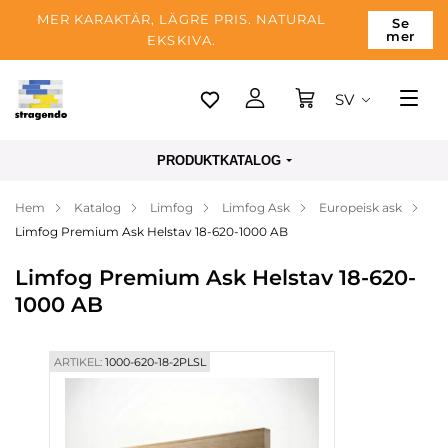
MER KARAKTÄR, LÄGRE PRIS. NATURAL
Se
mer
EKSKIVA.
SV
Tallinn
PRODUKTKATALOG
Leverans
Hem
Katalog
Limfog
Limfog Ask
Europeisk ask
Betalning
Limfog Premium Ask Helstav 18-620-1000 AB
Om företaget
Limfog Premium Ask Helstav 18-620-
Blogg
1000 AB
Kontakter
ARTIKEL:
1000-620-18-2PLSL