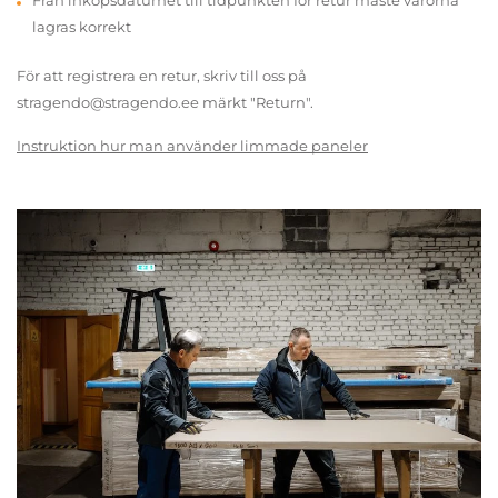
Från inköpsdatumet till tidpunkten för retur måste varorna
lagras korrekt
För att registrera en retur, skriv till oss på
stragendo@stragendo.ee märkt "Return".
Instruktion hur man använder limmade paneler