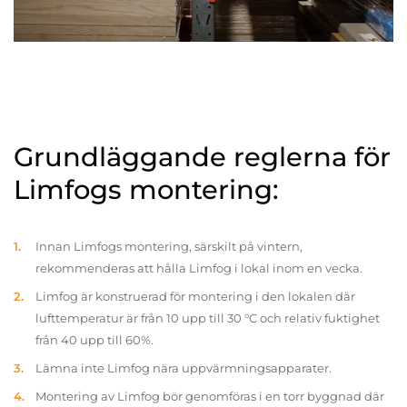
Grundläggande reglerna för
Limfogs montering:
Innan Limfogs montering, särskilt på vintern,
rekommenderas att hålla Limfog i lokal inom en vecka.
Limfog är konstruerad för montering i den lokalen där
lufttemperatur är från 10 upp till 30 °C och relativ fuktighet
från 40 upp till 60%.
Lämna inte Limfog nära uppvärmningsapparater.
Montering av Limfog bör genomföras i en torr byggnad där