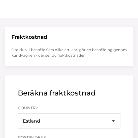
Fraktkostnad
Om du vill beställa flera olika artiklar, gör en beställning genom
kundvagnen - där ser du fraktkostnaden.
Beräkna fraktkostnad
COUNTRY
Estland
POSTIINDEKS