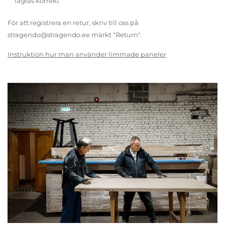
lagras korrekt
För att registrera en retur, skriv till oss på
stragendo@stragendo.ee märkt "Return".
Instruktion hur man använder limmade paneler