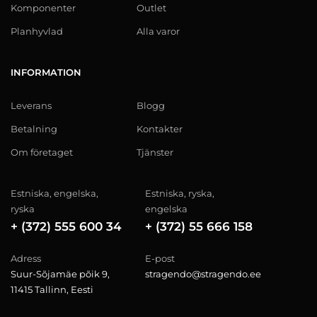
Komponenter
Outlet
Planhyvlad
Alla varor
INFORMATION
Leverans
Blogg
Betalning
Kontakter
Om företaget
Tjänster
Estniska, engelska,
Estniska, ryska,
ryska
engelska
+ (372) 555 600 34
+ (372) 55 666 158
Adress
E-post
Suur-Sõjamäe põik 9,
stragendo@stragendo.ee
11415 Tallinn, Eesti