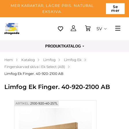
MER KARAKTÄR, LÄGRE PRIS. NATURAL
Se
mer
EKSKIVA.
SV
Tallinn
PRODUKTKATALOG
Leverans
Hem
Katalog
Limfog
Limfog Ek
Betalning
Fingerskarvad skiva i Ek Select (AB)
Om företaget
Limfog Ek Finger. 40-920-2100 AB
Blogg
Limfog Ek Finger. 40-920-2100 AB
Kontakter
ARTIKEL:
2100-920-40-2STL