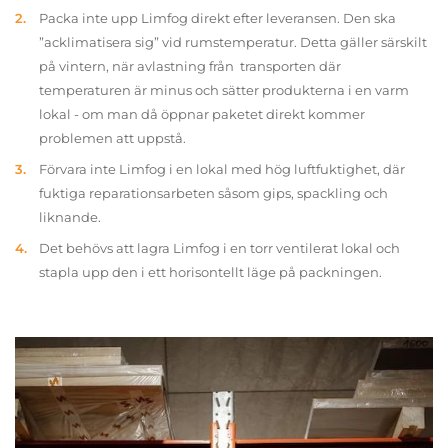
Packa inte upp Limfog direkt efter leveransen. Den ska
”acklimatisera sig” vid rumstemperatur. Detta gäller särskilt
på vintern, när avlastning från transporten där
temperaturen är minus och sätter produkterna i en varm
lokal - om man då öppnar paketet direkt kommer
problemen att uppstå.
Förvara inte Limfog i en lokal med hög luftfuktighet, där
fuktiga reparationsarbeten såsom gips, spackling och
liknande.
Det behövs att lagra Limfog i en torr ventilerat lokal och
stapla upp den i ett horisontellt läge på packningen.