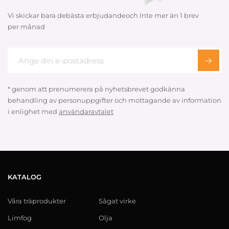
Vi skickar bara debästa erbjudandeoch Inte mer än 1 brev
per månad
* genom att prenumerera på nyhetsbrevet godkänna
behandling av personuppgifter och mottagande av information
i enlighet med
användaravtalet
KATALOG
Våra träprodukter
Sågat virke
Limfog
Olja