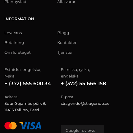
Planhyvlad
Alla varor
INFORMATION
Leverans
Blogg
Betalning
Kontakter
Om företaget
Tjänster
Estniska, engelska,
Estniska, ryska,
ryska
engelska
+ (372) 555 600 34
+ (372) 55 666 158
Adress
E-post
Suur-Sõjamäe põik 9,
stragendo@stragendo.ee
11415 Tallinn, Eesti
Google reviews