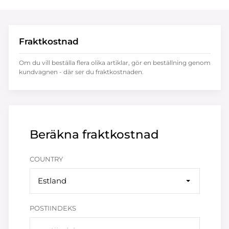
Fraktkostnad
Om du vill beställa flera olika artiklar, gör en beställning genom
kundvagnen - där ser du fraktkostnaden.
Beräkna fraktkostnad
COUNTRY
Estland
POSTIINDEKS