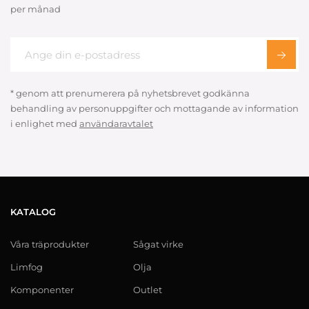
per månad
* genom att prenumerera på nyhetsbrevet godkänna
behandling av personuppgifter och mottagande av information
i enlighet med
användaravtalet
KATALOG
Våra träprodukter
Sågat virke
Limfog
Olja
Komponenter
Outlet