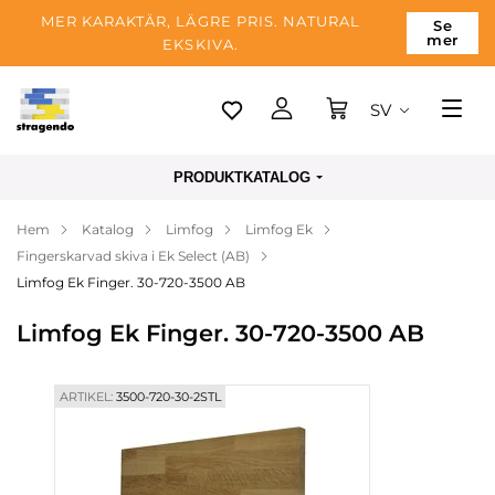
MER KARAKTÄR, LÄGRE PRIS. NATURAL
Se
mer
EKSKIVA.
SV
Tallinn
PRODUKTKATALOG
Leverans
Hem
Katalog
Limfog
Limfog Ek
Betalning
Fingerskarvad skiva i Ek Select (AB)
Om företaget
Limfog Ek Finger. 30-720-3500 AB
Blogg
Limfog Ek Finger. 30-720-3500 AB
Kontakter
ARTIKEL:
3500-720-30-2STL