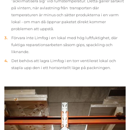
”acklimatisera sig” vid rumstemperatur. Detta gäller särskilt
på vintern, när avlastning från transporten där
temperaturen är minus och sätter produkterna i en varm
lokal - om man då öppnar paketet direkt kommer
problemen att uppstå.
Förvara inte Limfog i en lokal med hög luftfuktighet, där
fuktiga reparationsarbeten såsom gips, spackling och
liknande.
Det behövs att lagra Limfog i en torr ventilerat lokal och
stapla upp den i ett horisontellt läge på packningen.