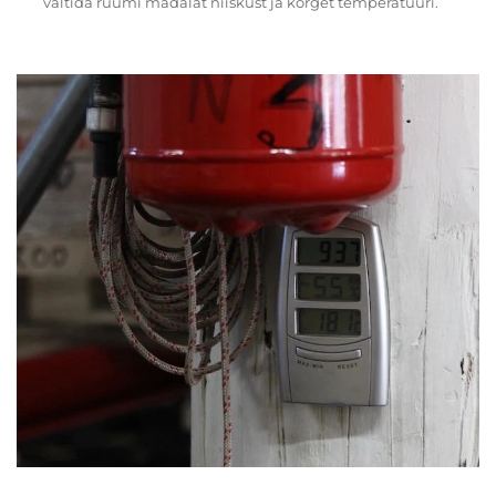
vältida ruumi madalat niiskust ja kõrget temperatuuri.