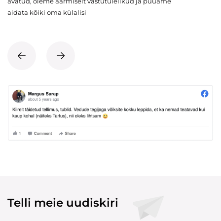
avatud, oleme äärmiselt vastutulelikud ja püüame
aidata kõiki oma külalisi
Telli meie uudiskiri