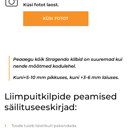
Küsi fotot laost.
KÜSI FOTOT
Peaaegu kõik Stragendo kilbid on suuremad kui
nende mõõtmed kodulehel.
Kuni+5-10 mm pikkuses, kuni +3-6 mm laiuses.
Liimpuitkilpide peamised
säilituseeskirjad:
Toode tuleb täielikult pakendada.