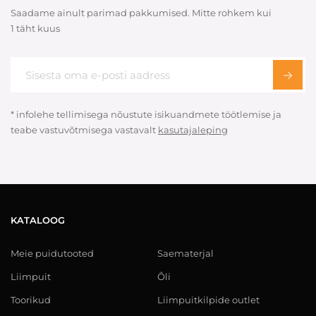
Saadame ainult parimad pakkumised. Mitte rohkem kui
1 täht kuus
* infolehe tellimisega nõustute isikuandmete töötlemise ja
teabe vastuvõtmisega vastavalt
kasutajaleping
KATALOOG
Meie puidutooted
Saematerjal
Liimpuit
Õli
Toorikud
Liimpuitkilpide outlet