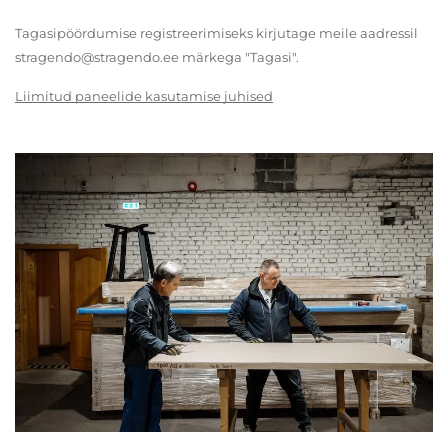
Tagasipöördumise registreerimiseks kirjutage meile aadressil
stragendo@stragendo.ee märkega "Tagasi".
Liimitud paneelide kasutamise juhised