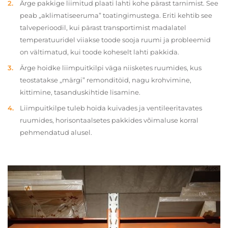
Ärge pakkige liimitud plaati lahti kohe pärast tarnimist. See
peab „aklimatiseeruma” toatingimustega. Eriti kehtib see
talveperioodil, kui pärast transportimist madalatel
temperatuuridel viiakse toode sooja ruumi ja probleemid
on vältimatud, kui toode koheselt lahti pakkida.
Ärge hoidke liimpuitkilpi väga niisketes ruumides, kus
teostatakse „märgi” remonditöid, nagu krohvimine,
kittimine, tasanduskihtide lisamine.
Liimpuitkilpe tuleb hoida kuivades ja ventileeritavates
ruumides, horisontaalsetes pakkides võimaluse korral
pehmendatud alusel.