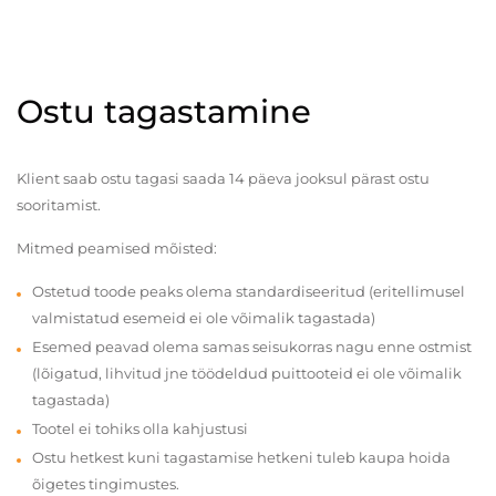
Ostu tagastamine
Klient saab ostu tagasi saada 14 päeva jooksul pärast ostu
sooritamist.
Mitmed peamised mõisted:
Ostetud toode peaks olema standardiseeritud (eritellimusel
valmistatud esemeid ei ole võimalik tagastada)
Esemed peavad olema samas seisukorras nagu enne ostmist
(lõigatud, lihvitud jne töödeldud puittooteid ei ole võimalik
tagastada)
Tootel ei tohiks olla kahjustusi
Ostu hetkest kuni tagastamise hetkeni tuleb kaupa hoida
õigetes tingimustes.