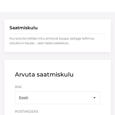
Saatmiskulu
Kui soovite tellida mitu erinevat kaupa, esitage tellimus
ostukorvi kaudu - seal näete saatekulu.
Arvuta saatmiskulu
RIIK
Eesti
POSTIINDEKS