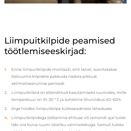
Liimpuitkilpide peamised
töötlemiseeskirjad:
Enne liimpuitkilpide montaaži, eriti talvel, soovitatakse
tööruumis kilpidele pakkuda nädala pikkust
aklimatiseerumise perioodi.
Liimpuitkilbid on ettenähtud kasutamiseks ruumides, mille
temperatuur on 10–30 ° C ja suhteline õhuniiskus 40–60%.
Ärge hoidke liimpuitkilpe kütteseadmete läheduses.
Liimpuitkilpidega töötamine ehituse või remondi ajal tuleb
läbi viia kuiva ruumi täieliku valmisolekuga. Samuti tuleks