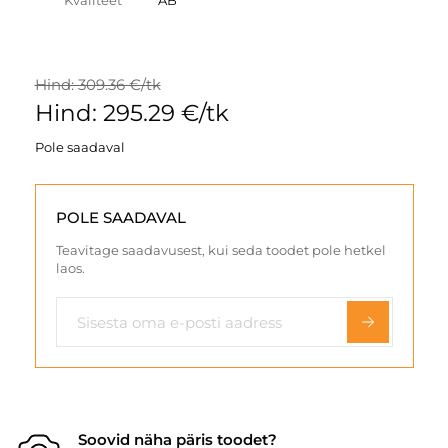
Kvaliteet
AB
Hind: 309.36 €/tk
Hind: 295.29 €/tk
Pole saadaval
POLE SAADAVAL
Teavitage saadavusest, kui seda toodet pole hetkel
laos.
Soovid näha päris toodet?