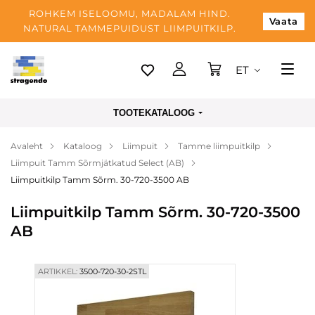
ROHKEM ISELOOMU, MADALAM HIND.
Vaata
NATURAL TAMMEPUIDUST LIIMPUITKILP.
ET
Tallinn
TOOTEKATALOOG
Tarnimine
Avaleht
Kataloog
Liimpuit
Tamme liimpuitkilp
Makse
Liimpuit Tamm Sõrmjätkatud Select (AB)
Meist
Liimpuitkilp Tamm Sõrm. 30-720-3500 AB
Blogi
Liimpuitkilp Tamm Sõrm. 30-720-3500
AB
Kontaktid
ARTIKKEL:
3500-720-30-2STL