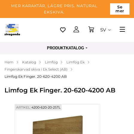
MER KARAKTÄR, LÄGRE PRIS. NATURAL
Se
mer
EKSKIVA.
SV
Tallinn
PRODUKTKATALOG
Leverans
Hem
Katalog
Limfog
Limfog Ek
Betalning
Fingerskarvad skiva i Ek Select (AB)
Om företaget
Limfog Ek Finger. 20-620-4200 AB
Blogg
Limfog Ek Finger. 20-620-4200 AB
Kontakter
ARTIKEL:
4200-620-20-2STL