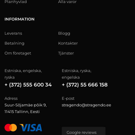
Planhyvlad
Alla varor
INFORMATION
Leverans
Blogg
Betalning
Kontakter
Om företaget
Tjänster
Estniska, engelska,
Estniska, ryska,
ryska
engelska
+ (372) 555 600 34
+ (372) 55 666 158
Adress
E-post
Suur-Sõjamäe põik 9,
stragendo@stragendo.ee
11415 Tallinn, Eesti
Google reviews