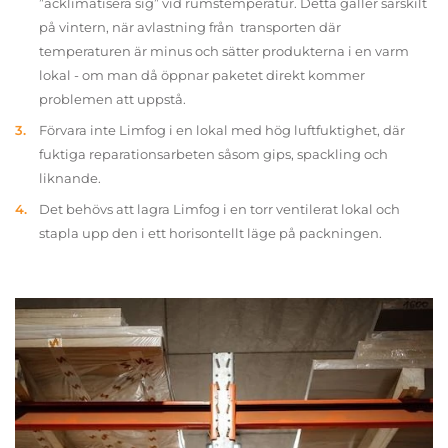
”acklimatisera sig” vid rumstemperatur. Detta gäller särskilt
på vintern, när avlastning från transporten där
temperaturen är minus och sätter produkterna i en varm
lokal - om man då öppnar paketet direkt kommer
problemen att uppstå.
Förvara inte Limfog i en lokal med hög luftfuktighet, där
fuktiga reparationsarbeten såsom gips, spackling och
liknande.
Det behövs att lagra Limfog i en torr ventilerat lokal och
stapla upp den i ett horisontellt läge på packningen.