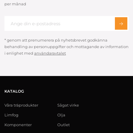
per månad
* genom att prenumerera på nyhetsbrevet godkänna
behandling av personuppgifter och mottagande av information
i enlighet med
användaravtalet
KATALOG
Våra träprodukter
Sågat virke
Limfog
Olja
Komponenter
Outlet