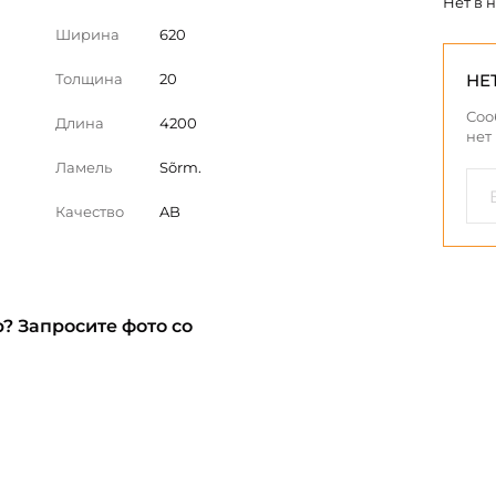
Нет в 
Ширина
620
Толщина
20
НЕ
Соо
Длина
4200
нет
Ламель
Sõrm.
Качество
AB
? Запросите фото со