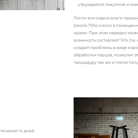
утруждается покупкой и мо
Почти вся отдача влаги прои
(около 75%) и если в помещени
краям. При этом нередко можн
влажность составляет 10% (т.е.
создает проблемы в виде кор
обработки торцов, позволит э
процедуру так же и после тог
течение 14 дней.