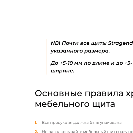
NB! Почти все щиты Stragen
указанного размера.
До +5-10 мм по длине и до +3
ширине.
Основные правила х
мебельного щита
Вся продукция должна быть упакована.
Не распаковывайте мебельный щит сразу по