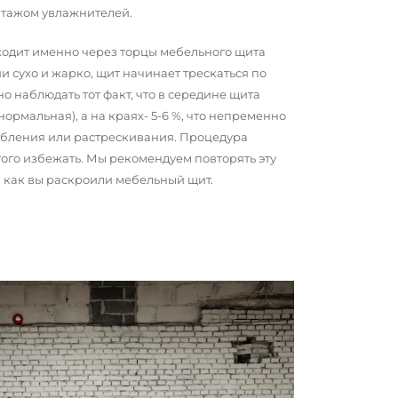
нтажом увлажнителей.
сходит именно через торцы мебельного щита
и сухо и жарко, щит начинает трескаться по
о наблюдать тот факт, что в середине щита
 нормальная), а на краях- 5-6 %, что непременно
обления или растрескивания. Процедура
того избежать. Мы рекомендуем повторять эту
о, как вы раскроили мебельный щит.