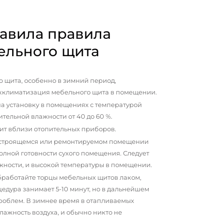
авила правила
ельного щита
 щита, особенно в зимний период,
кклиматизация мебельного щита в помещении.
а установку в помещениях с температурой
сительной влажности от 40 до 60 %.
ит вблизи отопительных приборов.
 строящемся или ремонтируемом помещении
олной готовности сухого помещения. Следует
жности, и высокой температуры в помещении.
бработайте торцы мебельных щитов лаком,
цедура занимает 5-10 минут, но в дальнейшем
проблем. В зимнее время в отапливаемых
ажность воздуха, и обычно никто не