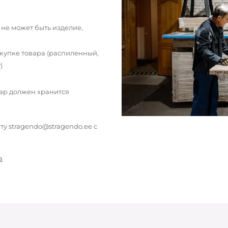
 не может быть изделие,
окупке товара (распиленный,
)
вар должен хранится
у stragendo@stragendo.ee с
а