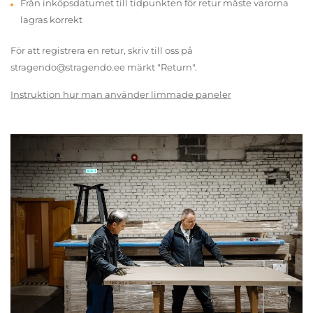
Från inköpsdatumet till tidpunkten för retur måste varorna
lagras korrekt
För att registrera en retur, skriv till oss på
stragendo@stragendo.ee märkt "Return".
Instruktion hur man använder limmade paneler