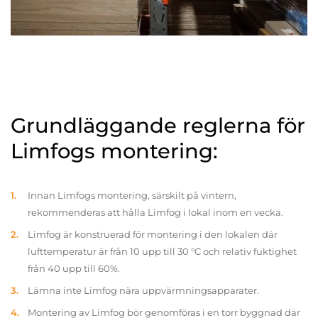
Grundläggande reglerna för
Limfogs montering:
Innan Limfogs montering, särskilt på vintern,
rekommenderas att hålla Limfog i lokal inom en vecka.
Limfog är konstruerad för montering i den lokalen där
lufttemperatur är från 10 upp till 30 °C och relativ fuktighet
från 40 upp till 60%.
Lämna inte Limfog nära uppvärmningsapparater.
Montering av Limfog bör genomföras i en torr byggnad där