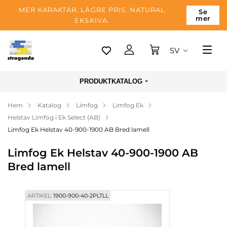
MER KARAKTÄR, LÄGRE PRIS. NATURAL
Se
mer
EKSKIVA.
SV
Tallinn
PRODUKTKATALOG
Leverans
Hem
Katalog
Limfog
Limfog Ek
Betalning
Helstav Limfog i Ek Select (AB)
Om företaget
Limfog Ek Helstav 40-900-1900 AB Bred lamell
Blogg
Limfog Ek Helstav 40-900-1900 AB
Bred lamell
Kontakter
ARTIKEL:
1900-900-40-2PLTLL