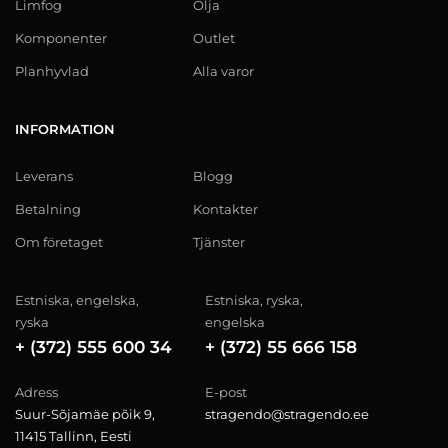
Limfog
Olja
Komponenter
Outlet
Planhyvlad
Alla varor
INFORMATION
Leverans
Blogg
Betalning
Kontakter
Om företaget
Tjänster
Estniska, engelska,
Estniska, ryska,
ryska
engelska
+ (372) 555 600 34
+ (372) 55 666 158
Adress
E-post
Suur-Sõjamäe põik 9,
stragendo@stragendo.ee
11415 Tallinn, Eesti