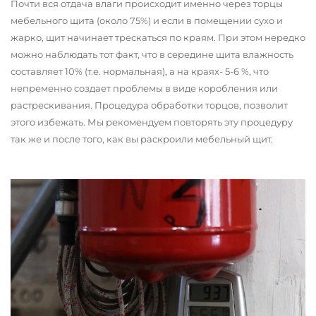
Почти вся отдача влаги происходит именно через торцы
мебельного щита (около 75%) и если в помещении сухо и
жарко, щит начинает трескаться по краям. При этом нередко
можно наблюдать тот факт, что в середине щита влажность
составляет 10% (т.е. нормальная), а на краях- 5-6 %, что
непременно создает проблемы в виде коробления или
растрескивания. Процедура обработки торцов, позволит
этого избежать. Мы рекомендуем повторять эту процедуру
так же и после того, как вы раскроили мебельный щит.