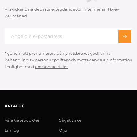
Vi skickar bara debästa erbjudandeoch Inte mer än 1 brev
per månad
* genom att prenumerera på nyhetsbrevet godkänna
behandling av personuppgifter och mottagande av information
i enlighet med
användaravtalet
KATALOG
Våra träprodukter
Sågat virke
Limfog
Olja