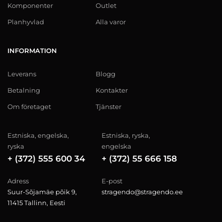
Komponenter
Outlet
Planhyvlad
Alla varor
INFORMATION
Leverans
Blogg
Betalning
Kontakter
Om företaget
Tjänster
Estniska, engelska,
Estniska, ryska,
ryska
engelska
+ (372) 555 600 34
+ (372) 55 666 158
Adress
E-post
Suur-Sõjamäe põik 9,
stragendo@stragendo.ee
11415 Tallinn, Eesti