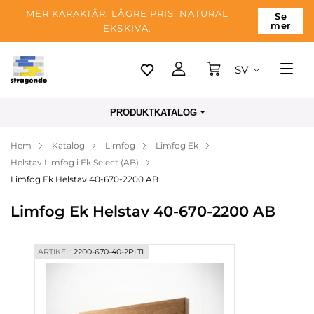
MER KARAKTÄR, LÄGRE PRIS. NATURAL
Se
mer
EKSKIVA.
SV
Tallinn
PRODUKTKATALOG
Leverans
Hem
Katalog
Limfog
Limfog Ek
Betalning
Helstav Limfog i Ek Select (AB)
Om företaget
Limfog Ek Helstav 40-670-2200 AB
Blogg
Limfog Ek Helstav 40-670-2200 AB
Kontakter
ARTIKEL:
2200-670-40-2PLTL