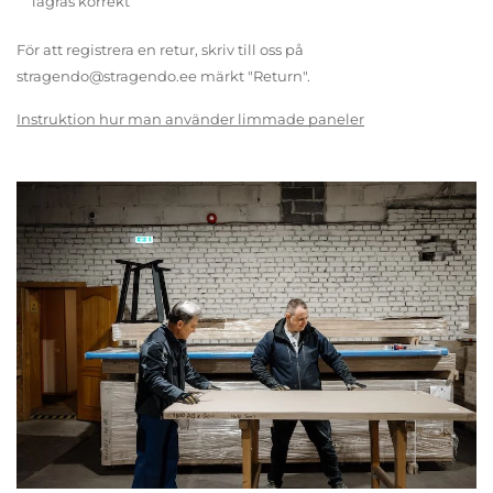
lagras korrekt
För att registrera en retur, skriv till oss på
stragendo@stragendo.ee märkt "Return".
Instruktion hur man använder limmade paneler