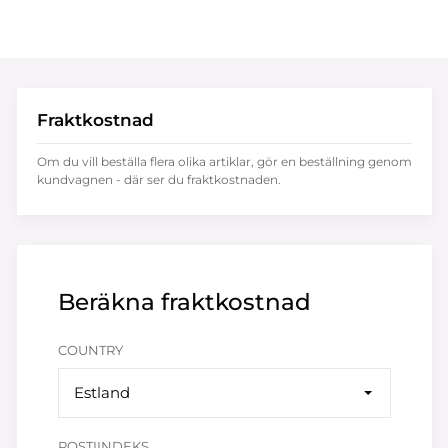
Fraktkostnad
Om du vill beställa flera olika artiklar, gör en beställning genom
kundvagnen - där ser du fraktkostnaden.
Beräkna fraktkostnad
COUNTRY
Estland
POSTIINDEKS