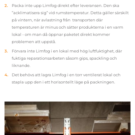
Packa inte upp Limfog direkt efter leveransen. Den ska
”acklimatisera sig” vid rumstemperatur. Detta gäller särskilt
på vintern, när avlastning från transporten där
temperaturen är minus och sätter produkterna i en varm
lokal - om man då öppnar paketet direkt kommer
problemen att uppstå.
Förvara inte Limfog i en lokal med hög luftfuktighet, där
fuktiga reparationsarbeten såsom gips, spackling och
liknande.
Det behövs att lagra Limfog i en torr ventilerat lokal och
stapla upp den i ett horisontellt läge på packningen.