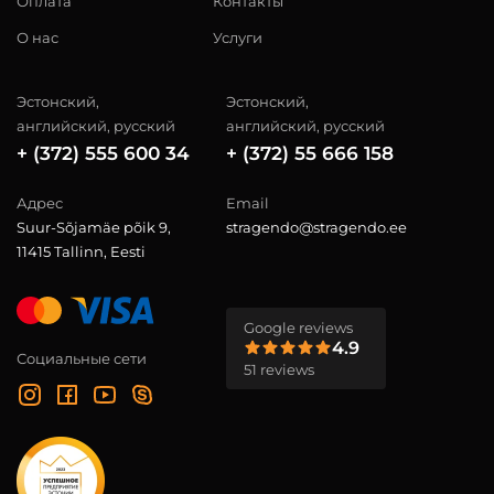
Оплата
Контакты
О нас
Услуги
Эстонский,
Эстонский,
английский, русский
английский, русский
+ (372) 555 600 34
+ (372) 55 666 158
Адрес
Email
Suur-Sõjamäe põik 9,
stragendo@stragendo.ee
11415 Tallinn, Eesti
Google reviews
4.9
Социальные сети
51 reviews