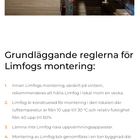
Grundläggande reglerna för
Limfogs montering:
Innan Limfogs montering, särskilt på vintern,
rekommenderas att hålla Limfog i lokal inom en vecka.
Limfog är konstruerad för montering i den lokalen där
lufttemperatur är från 10 upp till 30 °C och relativ fuktighet
från 40 upp till 60%.
Lämna inte Limfog nära uppvärmningsapparater.
Montering av Limfog bör genomföras i en torr byggnad där