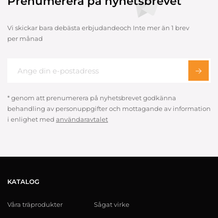
Prenumerera på nyhetsbrevet
Vi skickar bara debästa erbjudandeoch Inte mer än 1 brev
per månad
* genom att prenumerera på nyhetsbrevet godkänna
behandling av personuppgifter och mottagande av information
i enlighet med
användaravtalet
KATALOG
Våra träprodukter
Sågat virke