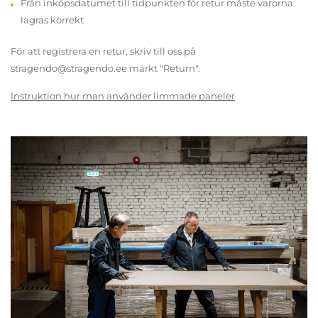
Från inköpsdatumet till tidpunkten för retur måste varorna
lagras korrekt
För att registrera en retur, skriv till oss på
stragendo@stragendo.ee märkt "Return".
Instruktion hur man använder limmade paneler