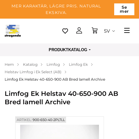
MER KARAKTÄR, LÄGRE PRIS. NATURAL
Se
mer
EKSKIVA.
SV
Tallinn
PRODUKTKATALOG
Leverans
Hem
Katalog
Limfog
Limfog Ek
Betalning
Helstav Limfog i Ek Select (AB)
Om företaget
Limfog Ek Helstav 40-650-900 AB Bred lamell Archive
Blogg
Limfog Ek Helstav 40-650-900 AB
Bred lamell Archive
Kontakter
ARTIKEL:
900-650-40-2PLTLL