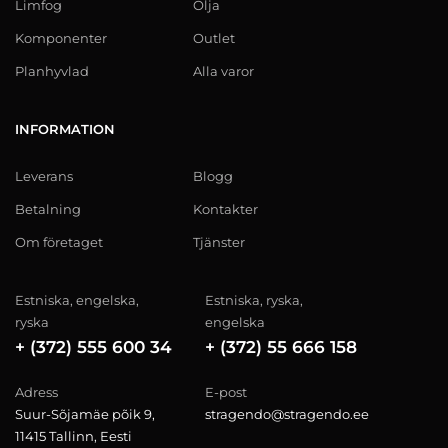
Limfog
Olja
Komponenter
Outlet
Planhyvlad
Alla varor
INFORMATION
Leverans
Blogg
Betalning
Kontakter
Om företaget
Tjänster
Estniska, engelska,
Estniska, ryska,
ryska
engelska
+ (372) 555 600 34
+ (372) 55 666 158
Adress
E-post
Suur-Sõjamäe põik 9,
stragendo@stragendo.ee
11415 Tallinn, Eesti