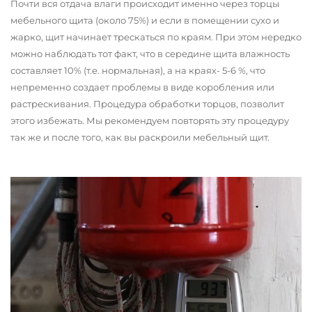
Почти вся отдача влаги происходит именно через торцы
мебельного щита (около 75%) и если в помещении сухо и
жарко, щит начинает трескаться по краям. При этом нередко
можно наблюдать тот факт, что в середине щита влажность
составляет 10% (т.е. нормальная), а на краях- 5-6 %, что
непременно создает проблемы в виде коробления или
растрескивания. Процедура обработки торцов, позволит
этого избежать. Мы рекомендуем повторять эту процедуру
так же и после того, как вы раскроили мебельный щит.