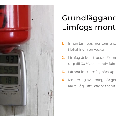
Grundläggande
Limfogs mont
Innan Limfogs montering, sä
i lokal inom en vecka.
Limfog är konstruerad för mo
upp till 30 °C och relativ fuk
Lämna inte Limfog nära up
Montering av Limfog bör gen
klart. Låg luftfuktighet sam