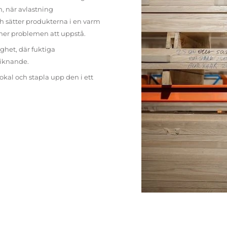
n, när avlastning
h sätter produkterna i en varm
mer problemen att uppstå.
ighet, där fuktiga
liknande.
lokal och stapla upp den i ett