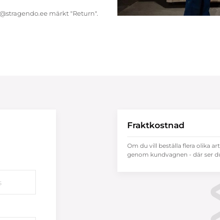
endo@stragendo.ee märkt "Return".
Fraktkostnad
Om du vill beställa flera olika ar
genom kundvagnen - där ser du