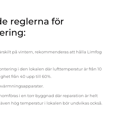
 reglerna för
ering:
rskilt på vintern, rekommenderas att hålla Limfog
ntering i den lokalen där lufttemperatur är från 10
tighet från 40 upp till 60%.
pvärmningsapparater.
omföras i en torr byggnad där reparation är helt
t även hög temperatur i lokalen bör undvikas också.