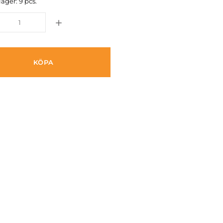
lager: 9 pcs.
KÖPA