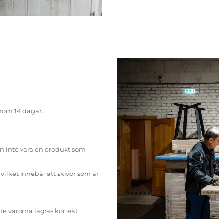
inom 14 dagar.
n inte vara en produkt som
ilket innebär att skivor som är
te varorna lagras korrekt