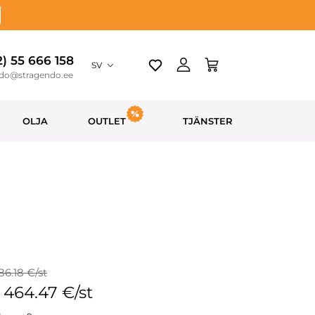
2) 55 666 158
SV
ndo@stragendo.ee
OLJA
OUTLET
TJÄNSTER
86.18 €/st
: 464.47 €/st