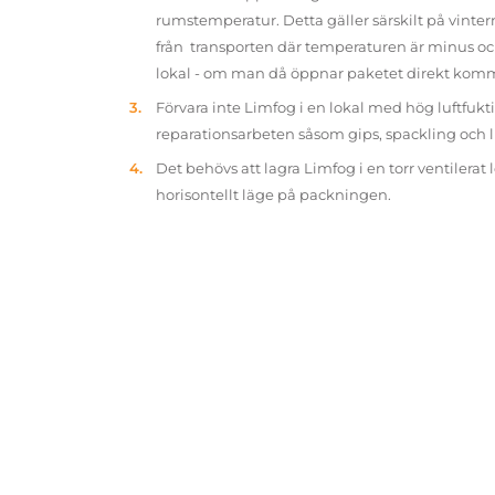
rumstemperatur. Detta gäller särskilt på vinter
från transporten där temperaturen är minus oc
lokal - om man då öppnar paketet direkt kom
Förvara inte Limfog i en lokal med hög luftfukt
reparationsarbeten såsom gips, spackling och 
Det behövs att lagra Limfog i en torr ventilerat 
horisontellt läge på packningen.