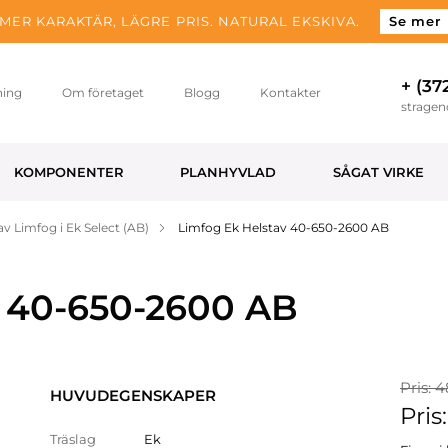
MER KARAKTÄR, LÄGRE PRIS. NATURAL EKSKIVA.
Se mer
+ (37
ning
Om företaget
Blogg
Kontakter
strage
KOMPONENTER
PLANHYVLAD
SÅGAT VIRKE
av Limfog i Ek Select (AB)
Limfog Ek Helstav 40-650-2600 AB
v 40-650-2600 AB
Pris: 4
HUVUDEGENSKAPER
Pris
Träslag
Ek