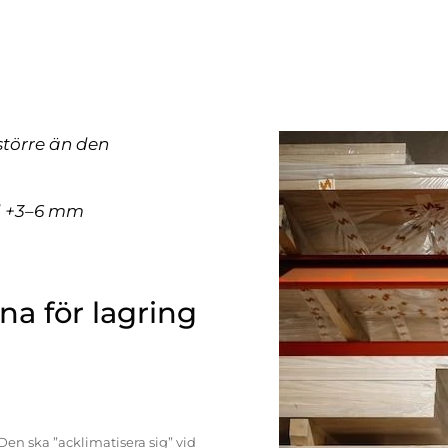
större än den
ll +3–6 mm
a för lagring
Den ska ”acklimatisera sig” vid