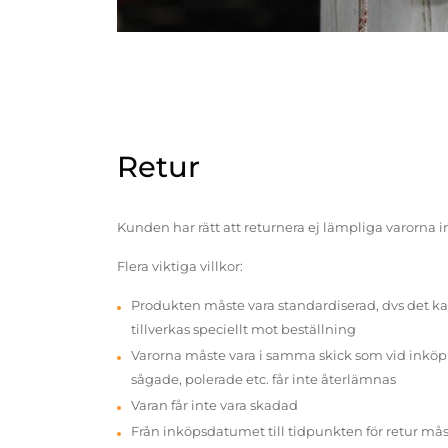
Retur
Kunden har rätt att returnera ej lämpliga varorna 
Flera viktiga villkor:
Produkten måste vara standardiserad, dvs det ka
tillverkas speciellt mot beställning
Varorna måste vara i samma skick som vid inköp v
sågade, polerade etc. får inte återlämnas
Varan får inte vara skadad
Från inköpsdatumet till tidpunkten för retur mås