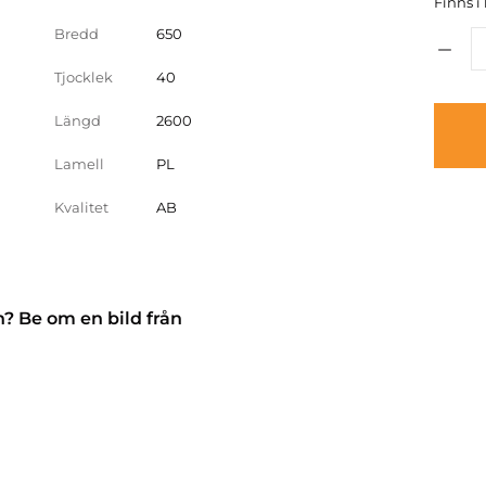
Finns i 
Bredd
650
Tjocklek
40
Längd
2600
Lamell
PL
Kvalitet
AB
n? Be om en bild från