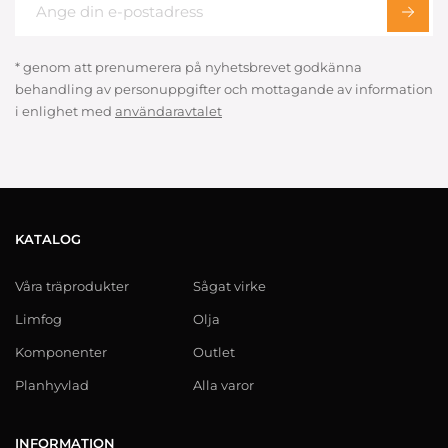
* genom att prenumerera på nyhetsbrevet godkänna
behandling av personuppgifter och mottagande av information
i enlighet med
användaravtalet
KATALOG
Våra träprodukter
Sågat virke
Limfog
Olja
Komponenter
Outlet
Planhyvlad
Alla varor
INFORMATION