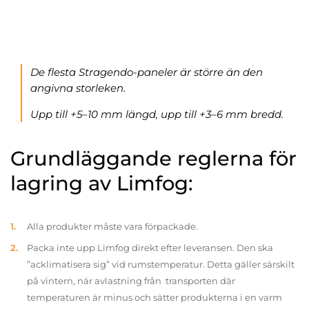
De flesta Stragendo-paneler är större än den
angivna storleken.
Upp till +5–10 mm längd, upp till +3–6 mm bredd.
Grundläggande reglerna för
lagring av Limfog:
Alla produkter måste vara förpackade.
Packa inte upp Limfog direkt efter leveransen. Den ska
”acklimatisera sig” vid rumstemperatur. Detta gäller särskilt
på vintern, när avlastning från transporten där
temperaturen är minus och sätter produkterna i en varm