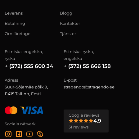
Leverans
Blogg
Betalning
Kontakter
Om företaget
Tjänster
Estniska, engelska,
Estniska, ryska,
ryska
engelska
+ (372) 555 600 34
+ (372) 55 666 158
Adress
E-post
Suur-Sõjamäe põik 9,
stragendo@stragendo.ee
11415 Tallinn, Eesti
Google reviews
4.9
Sociala nätverk
51 reviews