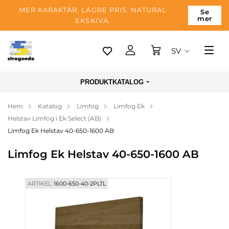
MER KARAKTÄR, LÄGRE PRIS. NATURAL
Se
mer
EKSKIVA.
SV
Tallinn
PRODUKTKATALOG
Leverans
Hem
Katalog
Limfog
Limfog Ek
Betalning
Helstav Limfog i Ek Select (AB)
Om företaget
Limfog Ek Helstav 40-650-1600 AB
Blogg
Limfog Ek Helstav 40-650-1600 AB
Kontakter
ARTIKEL:
1600-650-40-2PLTL