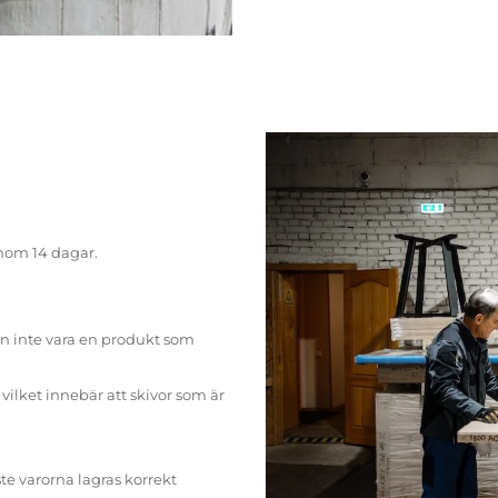
inom 14 dagar.
n inte vara en produkt som
ilket innebär att skivor som är
te varorna lagras korrekt