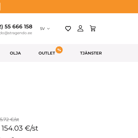
2) 55 666 158
SV
ndo@stragendo.ee
OLJA
OUTLET
TJÄNSTER
55.72 €/st
: 154.03 €/st