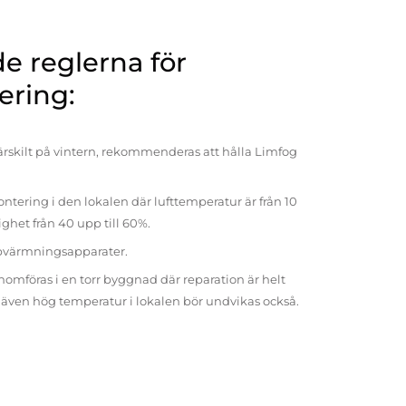
 reglerna för
ering:
rskilt på vintern, rekommenderas att hålla Limfog
ntering i den lokalen där lufttemperatur är från 10
tighet från 40 upp till 60%.
pvärmningsapparater.
omföras i en torr byggnad där reparation är helt
t även hög temperatur i lokalen bör undvikas också.