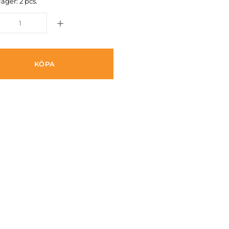
lager: 2 pcs.
KÖPA