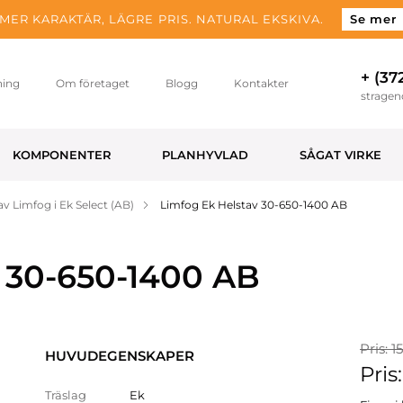
MER KARAKTÄR, LÄGRE PRIS. NATURAL EKSKIVA.
Se mer
+ (37
ning
Om företaget
Blogg
Kontakter
strage
KOMPONENTER
PLANHYVLAD
SÅGAT VIRKE
av Limfog i Ek Select (AB)
Limfog Ek Helstav 30-650-1400 AB
 30-650-1400 AB
Pris: 1
HUVUDEGENSKAPER
Pris
Träslag
Ek