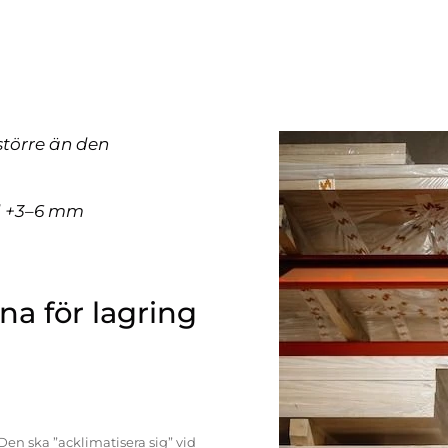
större än den
ll +3–6 mm
a för lagring
Den ska ”acklimatisera sig” vid