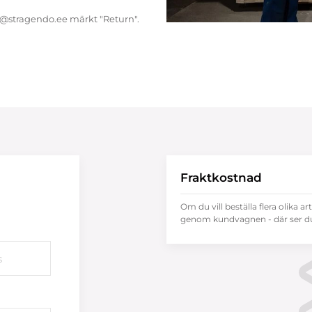
endo@stragendo.ee märkt "Return".
Fraktkostnad
Om du vill beställa flera olika ar
genom kundvagnen - där ser du