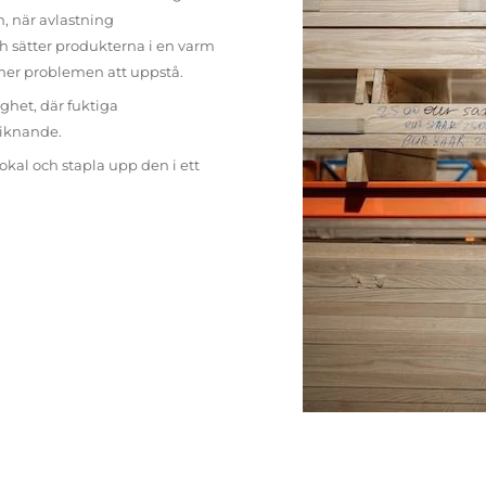
n, när avlastning
h sätter produkterna i en varm
mer problemen att uppstå.
ighet, där fuktiga
liknande.
lokal och stapla upp den i ett