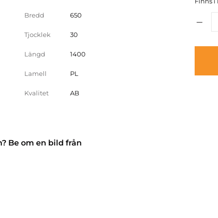
Finns i 
Bredd
650
Tjocklek
30
Längd
1400
Lamell
PL
Kvalitet
AB
n? Be om en bild från