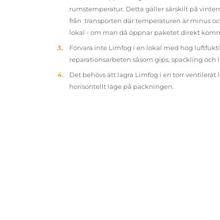
rumstemperatur. Detta gäller särskilt på vinter
från transporten där temperaturen är minus oc
lokal - om man då öppnar paketet direkt kom
Förvara inte Limfog i en lokal med hög luftfukt
reparationsarbeten såsom gips, spackling och 
Det behövs att lagra Limfog i en torr ventilerat 
horisontellt läge på packningen.