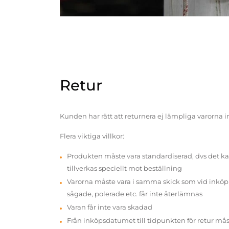
Retur
Kunden har rätt att returnera ej lämpliga varorna 
Flera viktiga villkor:
Produkten måste vara standardiserad, dvs det ka
tillverkas speciellt mot beställning
Varorna måste vara i samma skick som vid inköp v
sågade, polerade etc. får inte återlämnas
Varan får inte vara skadad
Från inköpsdatumet till tidpunkten för retur mås