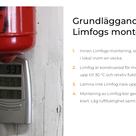
Grundläggande
Limfogs mont
Innan Limfogs montering, sä
i lokal inom en vecka.
Limfog är konstruerad för mo
upp till 30 °C och relativ fuk
Lämna inte Limfog nära up
Montering av Limfog bör gen
klart. Låg luftfuktighet sam