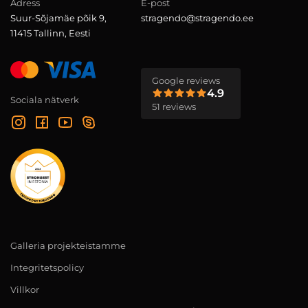
Adress
E-post
Suur-Sõjamäe põik 9,
stragendo@stragendo.ee
11415 Tallinn, Eesti
Google reviews
4.9
Sociala nätverk
51 reviews
Galleria projekteistamme
Integritetspolicy
Villkor