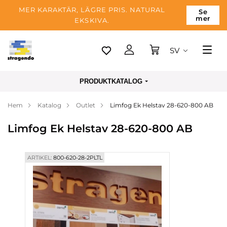
MER KARAKTÄR, LÄGRE PRIS. NATURAL
Se
mer
EKSKIVA.
SV
Tallinn
PRODUKTKATALOG
Leverans
Hem
Katalog
Outlet
Limfog Ek Helstav 28-620-800 AB
Betalning
Limfog Ek Helstav 28-620-800 AB
Om företaget
Blogg
ARTIKEL:
800-620-28-2PLTL
Kontakter