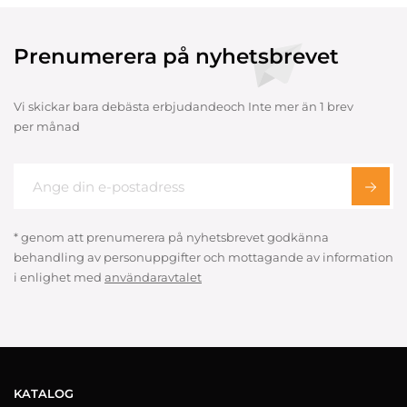
Prenumerera på nyhetsbrevet
Vi skickar bara debästa erbjudandeoch Inte mer än 1 brev
per månad
* genom att prenumerera på nyhetsbrevet godkänna
behandling av personuppgifter och mottagande av information
i enlighet med
användaravtalet
KATALOG