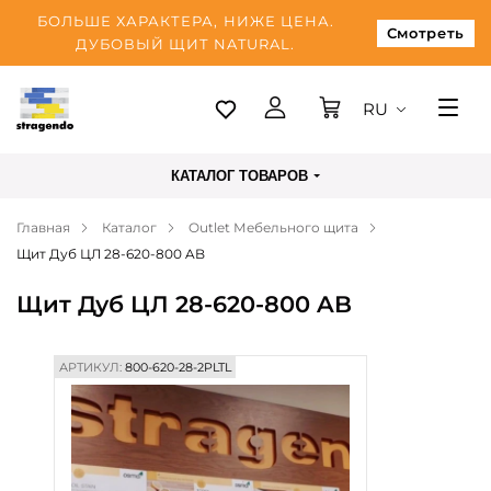
БОЛЬШЕ ХАРАКТЕРА, НИЖЕ ЦЕНА.
Смотреть
ДУБОВЫЙ ЩИТ NATURAL.
RU
Таллинн
КАТАЛОГ ТОВАРОВ
Доставка
Главная
Каталог
Outlet Мебельного щита
Оплата
Щит Дуб ЦЛ 28-620-800 AB
О нас
Щит Дуб ЦЛ 28-620-800 AB
Блог
Контакты
АРТИКУЛ:
800-620-28-2PLTL