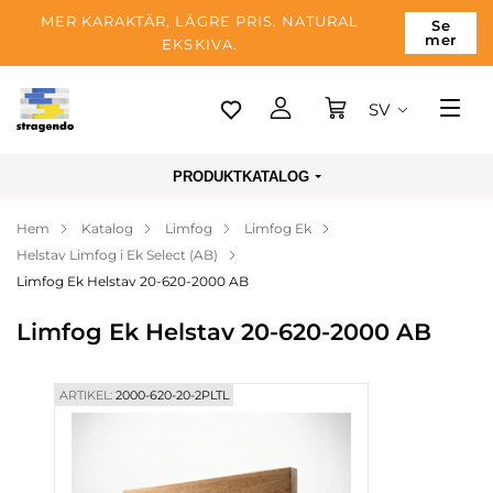
MER KARAKTÄR, LÄGRE PRIS. NATURAL
Se
mer
EKSKIVA.
SV
Tallinn
PRODUKTKATALOG
Leverans
Hem
Katalog
Limfog
Limfog Ek
Betalning
Helstav Limfog i Ek Select (AB)
Om företaget
Limfog Ek Helstav 20-620-2000 AB
Blogg
Limfog Ek Helstav 20-620-2000 AB
Kontakter
ARTIKEL:
2000-620-20-2PLTL