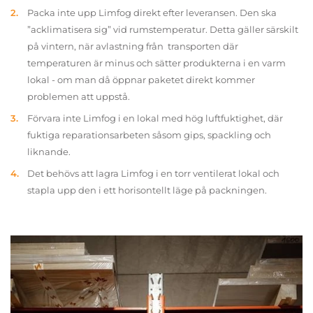
Packa inte upp Limfog direkt efter leveransen. Den ska
”acklimatisera sig” vid rumstemperatur. Detta gäller särskilt
på vintern, när avlastning från transporten där
temperaturen är minus och sätter produkterna i en varm
lokal - om man då öppnar paketet direkt kommer
problemen att uppstå.
Förvara inte Limfog i en lokal med hög luftfuktighet, där
fuktiga reparationsarbeten såsom gips, spackling och
liknande.
Det behövs att lagra Limfog i en torr ventilerat lokal och
stapla upp den i ett horisontellt läge på packningen.