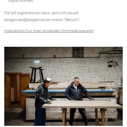
lagras korrekt
För att registrera en retur, skriv till oss på
stragendo@stragendo.ee märkt "Return".
Instruktion hur man använder limmade paneler