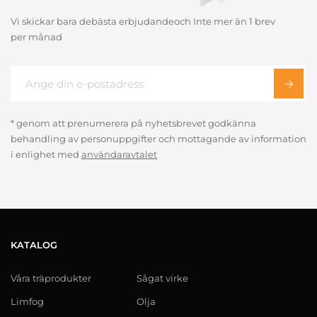
Vi skickar bara debästa erbjudandeoch Inte mer än 1 brev
per månad
* genom att prenumerera på nyhetsbrevet godkänna
behandling av personuppgifter och mottagande av information
i enlighet med
användaravtalet
KATALOG
Våra träprodukter
Sågat virke
Limfog
Olja