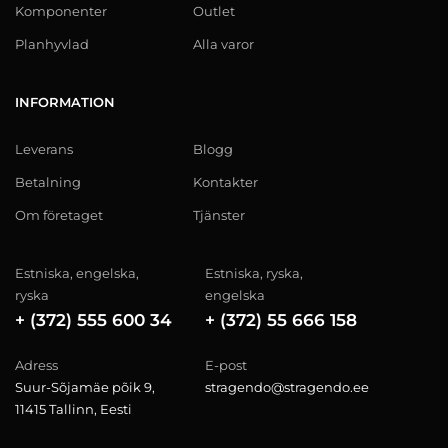
Komponenter
Outlet
Planhyvlad
Alla varor
INFORMATION
Leverans
Blogg
Betalning
Kontakter
Om företaget
Tjänster
Estniska, engelska,
Estniska, ryska,
ryska
engelska
+ (372) 555 600 34
+ (372) 55 666 158
Adress
E-post
Suur-Sõjamäe põik 9,
stragendo@stragendo.ee
11415 Tallinn, Eesti