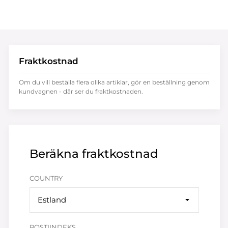
Fraktkostnad
Om du vill beställa flera olika artiklar, gör en beställning genom
kundvagnen - där ser du fraktkostnaden.
Beräkna fraktkostnad
COUNTRY
Estland
POSTIINDEKS