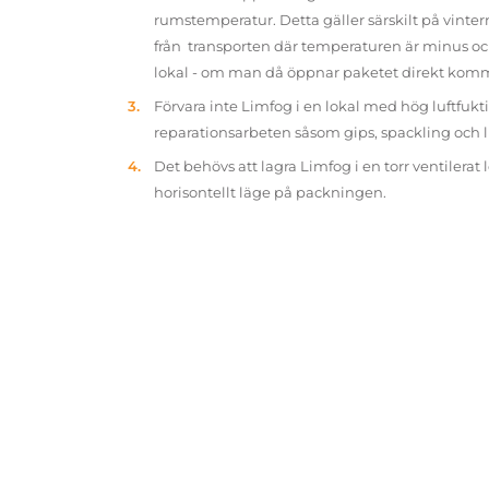
rumstemperatur. Detta gäller särskilt på vinter
från transporten där temperaturen är minus oc
lokal - om man då öppnar paketet direkt kom
Förvara inte Limfog i en lokal med hög luftfukt
reparationsarbeten såsom gips, spackling och 
Det behövs att lagra Limfog i en torr ventilerat 
horisontellt läge på packningen.