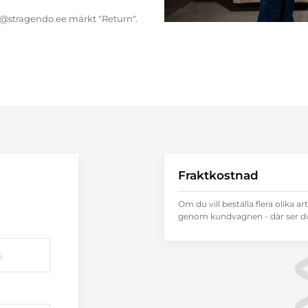
endo@stragendo.ee märkt "Return".
Fraktkostnad
Om du vill beställa flera olika ar
genom kundvagnen - där ser du