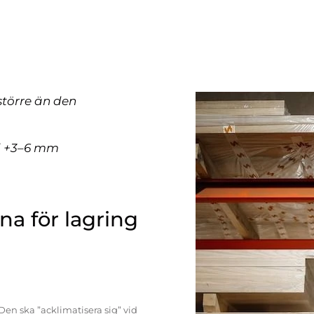
större än den
ll +3–6 mm
a för lagring
Den ska ”acklimatisera sig” vid