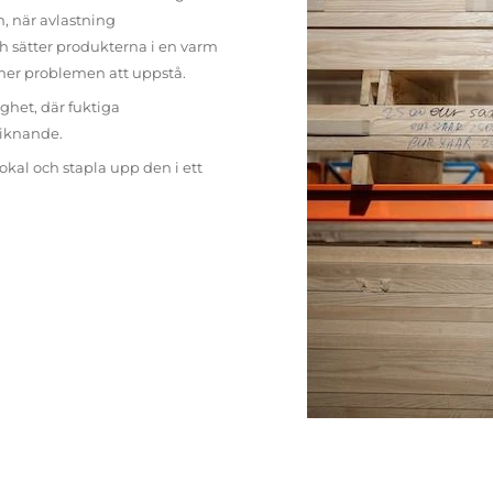
n, när avlastning
h sätter produkterna i en varm
mer problemen att uppstå.
ighet, där fuktiga
liknande.
lokal och stapla upp den i ett