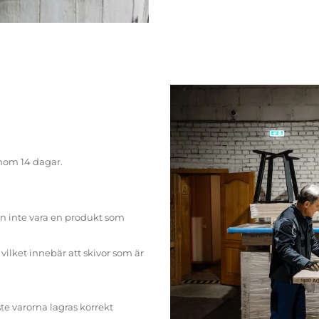
inom 14 dagar.
n inte vara en produkt som
ilket innebär att skivor som är
te varorna lagras korrekt