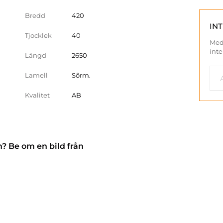
Bredd
420
IN
Tjocklek
40
Med
inte
Längd
2650
Lamell
Sõrm.
Kvalitet
AB
n? Be om en bild från