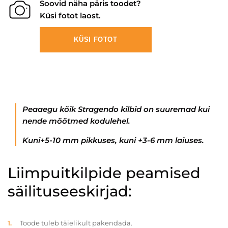
Soovid näha päris toodet?
Küsi fotot laost.
KÜSI FOTOT
Peaaegu kõik Stragendo kilbid on suuremad kui
nende mõõtmed kodulehel.
Kuni+5-10 mm pikkuses, kuni +3-6 mm laiuses.
Liimpuitkilpide peamised
säilituseeskirjad:
Toode tuleb täielikult pakendada.