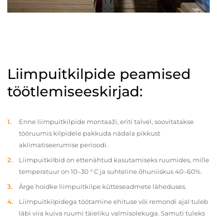
Liimpuitkilpide peamised
töötlemiseeskirjad:
Enne liimpuitkilpide montaaži, eriti talvel, soovitatakse
tööruumis kilpidele pakkuda nädala pikkust
aklimatiseerumise perioodi.
Liimpuitkilbid on ettenähtud kasutamiseks ruumides, mille
temperatuur on 10–30 ° C ja suhteline õhuniiskus 40–60%.
Ärge hoidke liimpuitkilpe kütteseadmete läheduses.
Liimpuitkilpidega töötamine ehituse või remondi ajal tuleb
läbi viia kuiva ruumi täieliku valmisolekuga. Samuti tuleks