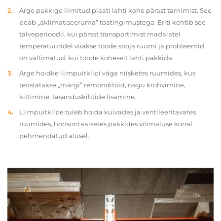
Ärge pakkige liimitud plaati lahti kohe pärast tarnimist. See
peab „aklimatiseeruma” toatingimustega. Eriti kehtib see
talveperioodil, kui pärast transportimist madalatel
temperatuuridel viiakse toode sooja ruumi ja probleemid
on vältimatud, kui toode koheselt lahti pakkida.
Ärge hoidke liimpuitkilpi väga niisketes ruumides, kus
teostatakse „märgi” remonditöid, nagu krohvimine,
kittimine, tasanduskihtide lisamine.
Liimpuitkilpe tuleb hoida kuivades ja ventileeritavates
ruumides, horisontaalsetes pakkides võimaluse korral
pehmendatud alusel.