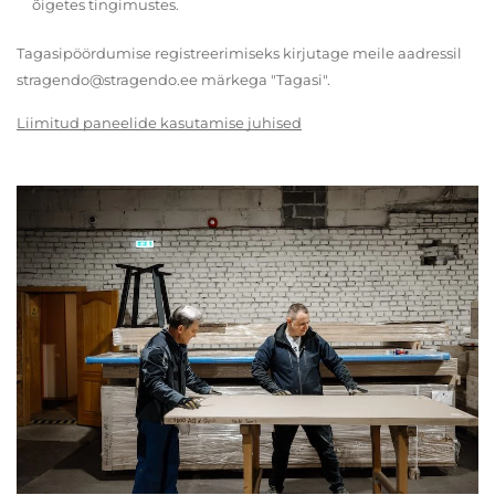
õigetes tingimustes.
Tagasipöördumise registreerimiseks kirjutage meile aadressil
stragendo@stragendo.ee märkega "Tagasi".
Liimitud paneelide kasutamise juhised