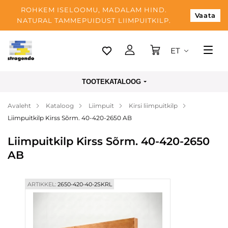
ROHKEM ISELOOMU, MADALAM HIND.
Vaata
NATURAL TAMMEPUIDUST LIIMPUITKILP.
ET
Tallinn
TOOTEKATALOOG
Tarnimine
Avaleht
Kataloog
Liimpuit
Kirsi liimpuitkilp
Makse
Liimpuitkilp Kirss Sõrm. 40-420-2650 AB
Meist
Liimpuitkilp Kirss Sõrm. 40-420-2650
Blogi
AB
Kontaktid
ARTIKKEL:
2650-420-40-2SKRL