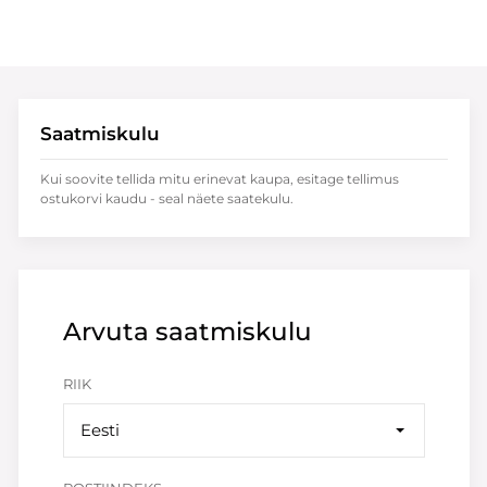
Saatmiskulu
Kui soovite tellida mitu erinevat kaupa, esitage tellimus
ostukorvi kaudu - seal näete saatekulu.
Arvuta saatmiskulu
RIIK
Eesti