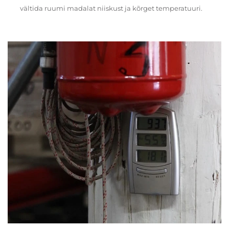
vältida ruumi madalat niiskust ja kõrget temperatuuri.