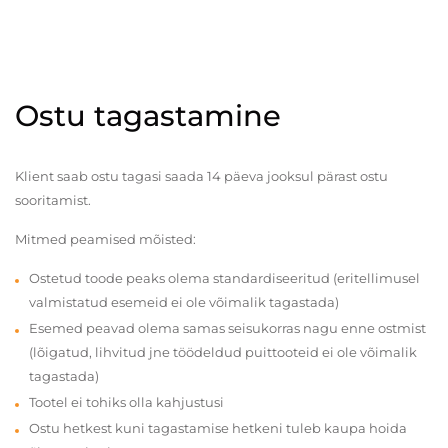
Ostu tagastamine
Klient saab ostu tagasi saada 14 päeva jooksul pärast ostu
sooritamist.
Mitmed peamised mõisted:
Ostetud toode peaks olema standardiseeritud (eritellimusel
valmistatud esemeid ei ole võimalik tagastada)
Esemed peavad olema samas seisukorras nagu enne ostmist
(lõigatud, lihvitud jne töödeldud puittooteid ei ole võimalik
tagastada)
Tootel ei tohiks olla kahjustusi
Ostu hetkest kuni tagastamise hetkeni tuleb kaupa hoida