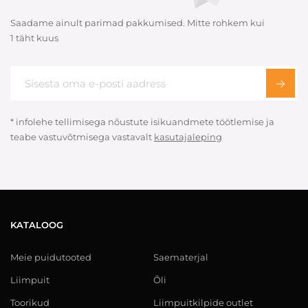
Saadame ainult parimad pakkumised. Mitte rohkem kui
1 täht kuus
* infolehe tellimisega nõustute isikuandmete töötlemise ja
teabe vastuvõtmisega vastavalt
kasutajaleping
KATALOOG
Meie puidutooted
Saematerjal
Liimpuit
Õli
Toorikud
Liimpuitkilpide outlet