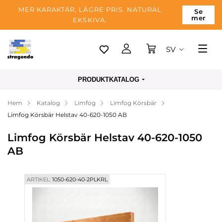
MER KARAKTÄR, LÄGRE PRIS. NATURAL
Se
mer
EKSKIVA.
SV
Tallinn
PRODUKTKATALOG
Leverans
Hem
Katalog
Limfog
Limfog Körsbär
Betalning
Limfog Körsbär Helstav 40-620-1050 AB
Om företaget
Limfog Körsbär Helstav 40-620-1050
Blogg
AB
Kontakter
ARTIKEL:
1050-620-40-2PLKRL