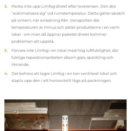
Packa inte upp Limfog direkt efter leveransen. Den ska
”acklimatisera sig” vid rumstemperatur. Detta gäller särskilt
på vintern, när avlastning från transporten där
temperaturen är minus och sätter produkterna i en varm
lokal - om man då öppnar paketet direkt kommer
problemen att uppstå.
Förvara inte Limfog i en lokal med hög luftfuktighet, där
fuktiga reparationsarbeten såsom gips, spackling och
liknande.
Det behövs att lagra Limfog i en torr ventilerat lokal och
stapla upp den i ett horisontellt läge på packningen.