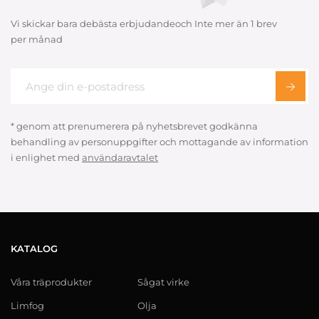
Vi skickar bara debästa erbjudandeoch Inte mer än 1 brev
per månad
* genom att prenumerera på nyhetsbrevet godkänna
behandling av personuppgifter och mottagande av information
i enlighet med
användaravtalet
KATALOG
Våra träprodukter
Sågat virke
Limfog
Olja