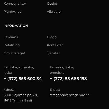
Komponenter
Outlet
Planhyvlad
Alla varor
INFORMATION
Leverans
Blogg
Betalning
Kontakter
Om företaget
Tjänster
Estniska, engelska,
Estniska, ryska,
ryska
engelska
+ (372) 555 600 34
+ (372) 55 666 158
Adress
E-post
Suur-Sõjamäe põik 9,
stragendo@stragendo.ee
11415 Tallinn, Eesti