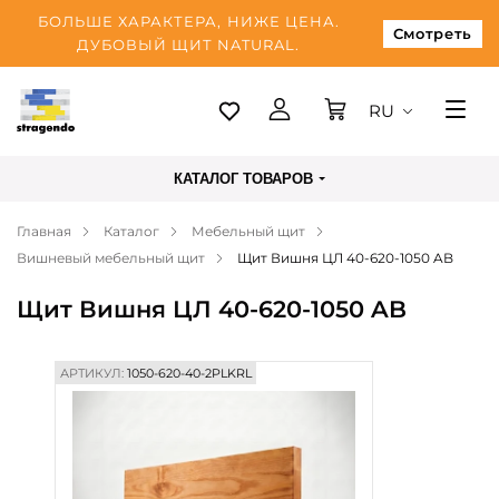
БОЛЬШЕ ХАРАКТЕРА, НИЖЕ ЦЕНА.
Смотреть
ДУБОВЫЙ ЩИТ NATURAL.
RU
Таллинн
КАТАЛОГ ТОВАРОВ
Доставка
Главная
Каталог
Мебельный щит
Оплата
Вишневый мебельный щит
Щит Вишня ЦЛ 40-620-1050 AB
О нас
Щит Вишня ЦЛ 40-620-1050 AB
Блог
Контакты
АРТИКУЛ:
1050-620-40-2PLKRL