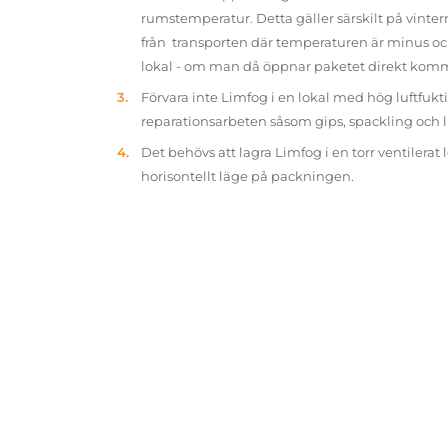
rumstemperatur. Detta gäller särskilt på vinter
från transporten där temperaturen är minus oc
lokal - om man då öppnar paketet direkt kom
Förvara inte Limfog i en lokal med hög luftfukt
reparationsarbeten såsom gips, spackling och 
Det behövs att lagra Limfog i en torr ventilerat 
horisontellt läge på packningen.