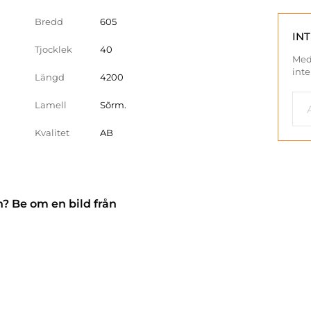
Bredd
605
IN
Tjocklek
40
Med
inte
Längd
4200
Lamell
Sõrm.
Kvalitet
AB
n? Be om en bild från