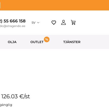
2) 55 666 158
SV
ndo@stragendo.ee
OLJA
OUTLET
TJÄNSTER
: 126.03 €/st
llgänglig