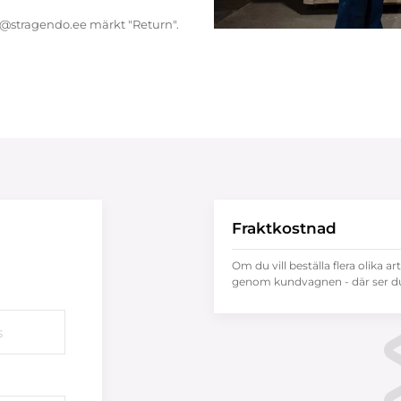
endo@stragendo.ee märkt "Return".
Fraktkostnad
Om du vill beställa flera olika ar
genom kundvagnen - där ser du