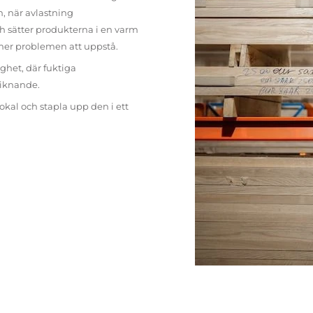
n, när avlastning
h sätter produkterna i en varm
mer problemen att uppstå.
ighet, där fuktiga
liknande.
lokal och stapla upp den i ett