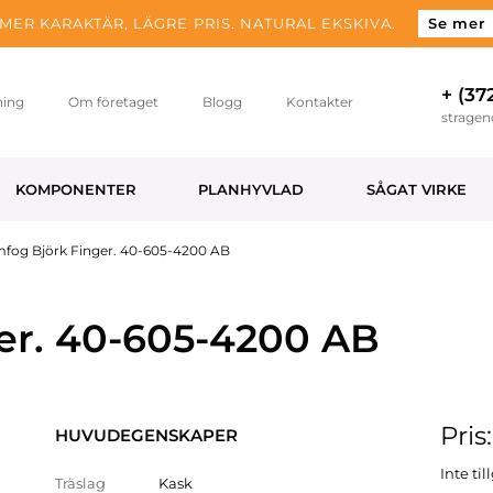
MER KARAKTÄR, LÄGRE PRIS. NATURAL EKSKIVA.
Se mer
+ (37
ning
Om företaget
Blogg
Kontakter
strage
KOMPONENTER
PLANHYVLAD
SÅGAT VIRKE
mfog Björk Finger. 40-605-4200 AB
er. 40-605-4200 AB
Pris
HUVUDEGENSKAPER
Inte ti
Träslag
Kask