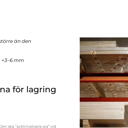
större än den
ll +3–6 mm
a för lagring
Den ska ”acklimatisera sig” vid