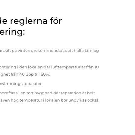
 reglerna för
ering:
rskilt på vintern, rekommenderas att hålla Limfog
ntering i den lokalen där lufttemperatur är från 10
tighet från 40 upp till 60%.
pvärmningsapparater.
omföras i en torr byggnad där reparation är helt
t även hög temperatur i lokalen bör undvikas också.