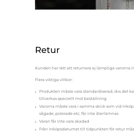
Retur
Kunden har rätt att returnera ej lämpliga varorna 
Flera viktiga villkor:
Produkten måste vara standardiserad, dvs det ka
tillverkas speciellt mot beställning
Varorna måste vara i samma skick som vid inköp v
sågade, polerade etc. får inte återlämnas
Varan får inte vara skadad
Från inköpsdatumet till tidpunkten för retur mås