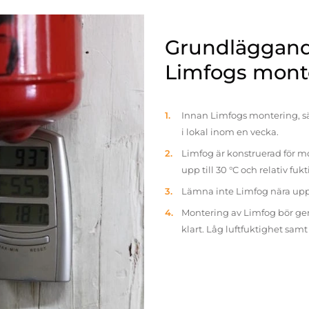
Grundläggande
Limfogs mont
Innan Limfogs montering, sä
i lokal inom en vecka.
Limfog är konstruerad för mo
upp till 30 °C och relativ fuk
Lämna inte Limfog nära up
Montering av Limfog bör gen
klart. Låg luftfuktighet sam