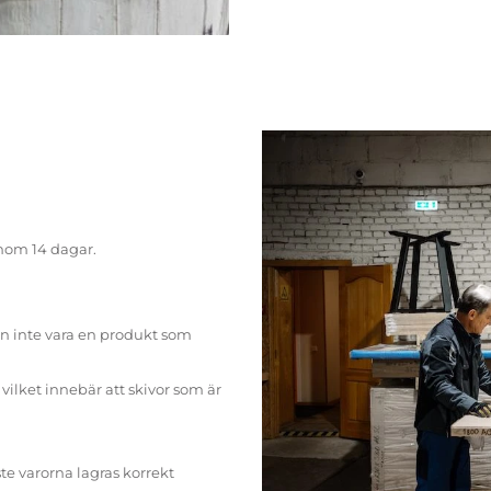
inom 14 dagar.
n inte vara en produkt som
ilket innebär att skivor som är
te varorna lagras korrekt