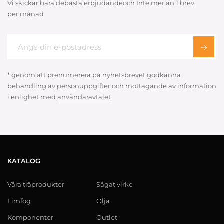
Vi skickar bara debästa erbjudandeoch Inte mer än 1 brev
per månad
* genom att prenumerera på nyhetsbrevet godkänna
behandling av personuppgifter och mottagande av information
i enlighet med
användaravtalet
KATALOG
Våra träprodukter
Sågat virke
Limfog
Olja
Komponenter
Outlet