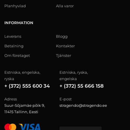
Planhyvlad
Alla varor
INFORMATION
Leverans
Blogg
Betalning
Kontakter
Om företaget
Tjänster
Estniska, engelska,
Estniska, ryska,
ryska
engelska
+ (372) 555 600 34
+ (372) 55 666 158
Adress
E-post
Suur-Sõjamäe põik 9,
stragendo@stragendo.ee
11415 Tallinn, Eesti