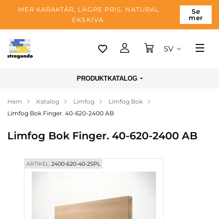
MER KARAKTÄR, LÄGRE PRIS. NATURAL
Se
mer
EKSKIVA.
SV
Tallinn
PRODUKTKATALOG
Leverans
Hem
Katalog
Limfog
Limfog Bok
Betalning
Limfog Bok Finger. 40-620-2400 AB
Om företaget
Limfog Bok Finger. 40-620-2400 AB
Blogg
Kontakter
ARTIKEL:
2400-620-40-2SPL