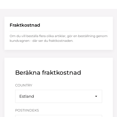
Fraktkostnad
Om du vill beställa flera olika artiklar, gör en beställning genom
kundvagnen - där ser du fraktkostnaden.
Beräkna fraktkostnad
COUNTRY
Estland
POSTIINDEKS