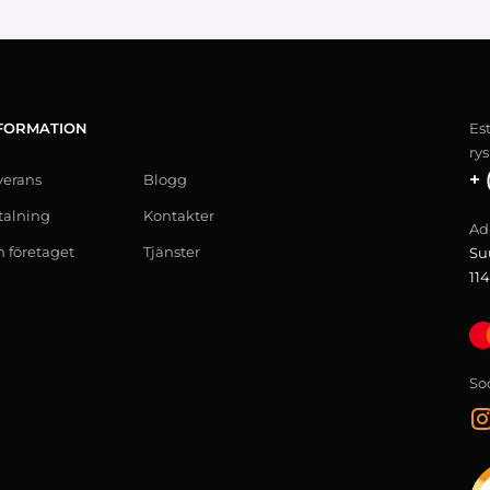
FORMATION
Es
ry
+ 
verans
Blogg
talning
Kontakter
Ad
 företaget
Tjänster
Su
114
So