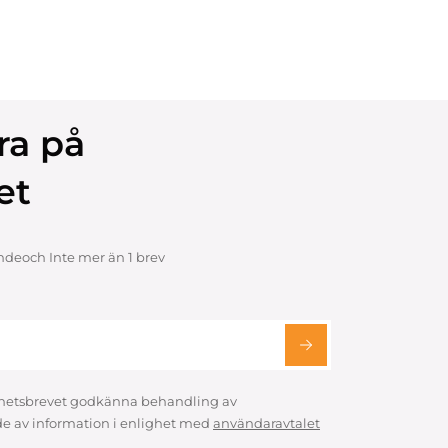
ra på
et
ndeoch Inte mer än 1 brev
hetsbrevet godkänna behandling av
e av information i enlighet med
användaravtalet