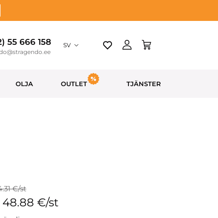
2) 55 666 158
SV
ndo@stragendo.ee
OLJA
OUTLET
TJÄNSTER
4.31 €/st
: 48.88 €/st