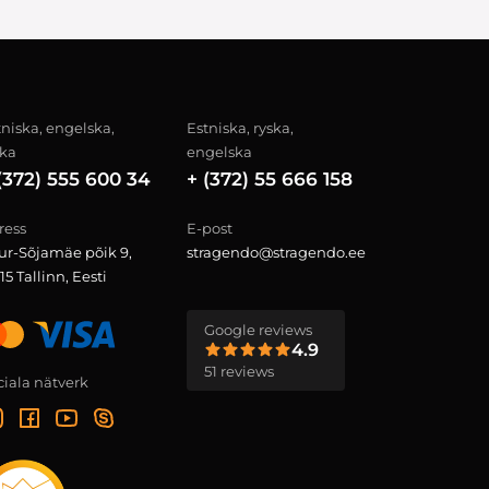
tniska, engelska,
Estniska, ryska,
ska
engelska
(372) 555 600 34
+ (372) 55 666 158
ress
E-post
ur-Sõjamäe põik 9,
stragendo@stragendo.ee
15 Tallinn, Eesti
Google reviews
4.9
51 reviews
ciala nätverk