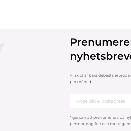
Prenumere
nyhetsbrev
Vi skickar bara debästa erbjuda
per månad
* genom att prenumerera på ny
personuppgifter och mottagand