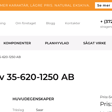
MER KARAKTÄR, LÄGRE PRIS. NATURAL EKSKIVA.
Se mer
+ (37
ning
Om företaget
Blogg
Kontakter
strage
KOMPONENTER
PLANHYVLAD
SÅGAT VIRKE
5-620-1250 AB
v 35-620-1250 AB
Pris: 5
HUVUDEGENSKAPER
Pris
Träslag
Saar