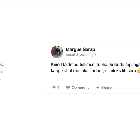
ok.
mt
ra