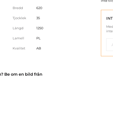
Inte ti
Bredd
620
Tjocklek
35
IN
Med
Längd
1250
inte
Lamell
PL
Kvalitet
AB
n? Be om en bild från