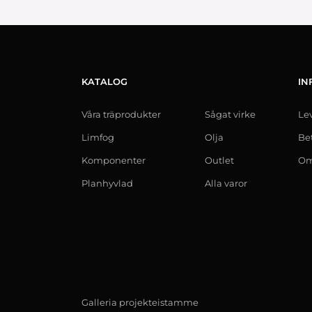
KATALOG
IN
Våra träprodukter
Sågat virke
Le
Limfog
Olja
Be
Komponenter
Outlet
Om
Planhyvlad
Alla varor
Galleria projekteistamme