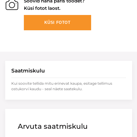
Soovid näha päris toodet?
Küsi fotot laost.
KÜSI FOTOT
Saatmiskulu
Kui soovite tellida mitu erinevat kaupa, esitage tellimus
ostukorvi kaudu - seal näete saatekulu.
Arvuta saatmiskulu