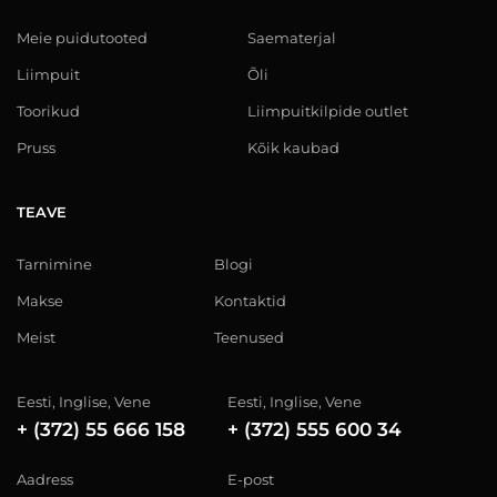
Meie puidutooted
Saematerjal
Liimpuit
Õli
Toorikud
Liimpuitkilpide outlet
Pruss
Kõik kaubad
TEAVE
Tarnimine
Blogi
Makse
Kontaktid
Meist
Teenused
Eesti, Inglise, Vene
Eesti, Inglise, Vene
+ (372) 55 666 158
+ (372) 555 600 34
Aadress
E-post