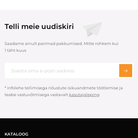
Telli meie uudiskiri
Saadame ainult parimad pakkumised. Mitte rohkem kui
1 täht kuus
* infolehe tellimisega nõustute isikuandmete töötlemise ja
teabe vastuvõtmisega vastavalt
kasutajaleping
KATALOOG